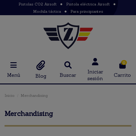
Pistolas CO2 Airsoft
Pistola eléctrica Airsoft
Mochila táctica
Para principiantes
0
Iniciar
Menú
Buscar
Carrito
Blog
sesión
Inicio
Merchandising
Merchandising