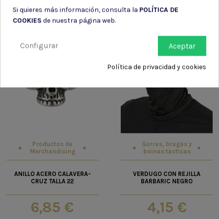
Si quieres más información, consulta la
POLÍTICA DE
COOKIES
de nuestra página web.
Configurar
Aceptar
Política de privacidad y cookies
Productos de
Gorras, bragas y
Merchandising
boinas tacticas
ANILLO ACERO CALAVERA-
VERDUGO CON REJILLA
CRUZ TALLA 22
BARBARIC NEGRO
6,85 €
4,15 €