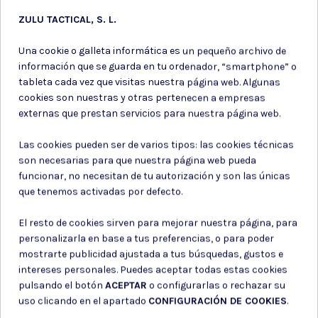
ZULU TACTICAL, S. L.
Una cookie o galleta informática es un pequeño archivo de
información que se guarda en tu ordenador, “smartphone” o
tableta cada vez que visitas nuestra página web. Algunas
cookies son nuestras y otras pertenecen a empresas
externas que prestan servicios para nuestra página web.
Las cookies pueden ser de varios tipos: las cookies técnicas
son necesarias para que nuestra página web pueda
funcionar, no necesitan de tu autorización y son las únicas
que tenemos activadas por defecto.
Parches ejercito
Productos de
de tierra
Merchandising
El resto de cookies sirven para mejorar nuestra página, para
personalizarla en base a tus preferencias, o para poder
PARCHE CHANDAL GIMNASIA
PIN PERSONALIZABLE /
ROJO SOLDADO PROFESIONAL
BARBARIC / COLOR PLATA
mostrarte publicidad ajustada a tus búsquedas, gustos e
intereses personales. Puedes aceptar todas estas cookies
3,10 €
3,15 €
pulsando el botón
ACEPTAR
o configurarlas o rechazar su
uso clicando en el apartado
CONFIGURACIÓN DE COOKIES
.