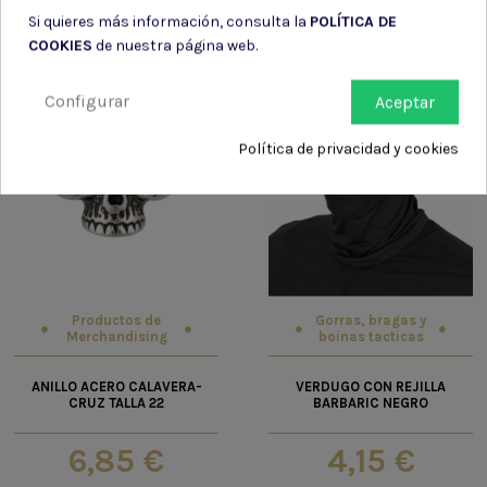
Si quieres más información, consulta la
POLÍTICA DE
COOKIES
de nuestra página web.
Configurar
Aceptar
Política de privacidad y cookies
Productos de
Gorras, bragas y
Merchandising
boinas tacticas
ANILLO ACERO CALAVERA-
VERDUGO CON REJILLA
CRUZ TALLA 22
BARBARIC NEGRO
6,85 €
4,15 €