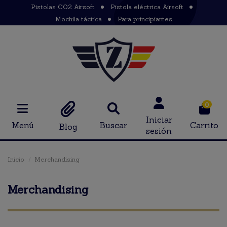
Pistolas CO2 Airsoft
Pistola eléctrica Airsoft
Mochila táctica
Para principiantes
0
Iniciar
Menú
Buscar
Carrito
Blog
sesión
Inicio
Merchandising
Merchandising