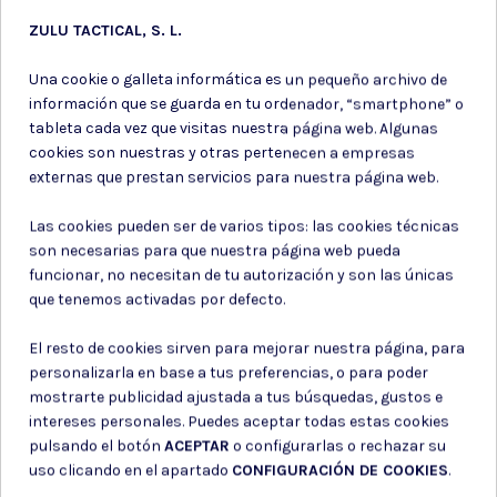
ZULU TACTICAL, S. L.
Una cookie o galleta informática es un pequeño archivo de
información que se guarda en tu ordenador, “smartphone” o
tableta cada vez que visitas nuestra página web. Algunas
cookies son nuestras y otras pertenecen a empresas
externas que prestan servicios para nuestra página web.
Las cookies pueden ser de varios tipos: las cookies técnicas
son necesarias para que nuestra página web pueda
funcionar, no necesitan de tu autorización y son las únicas
que tenemos activadas por defecto.
Parches ejercito
Productos de
de tierra
Merchandising
El resto de cookies sirven para mejorar nuestra página, para
personalizarla en base a tus preferencias, o para poder
PARCHE CHANDAL GIMNASIA
PIN PERSONALIZABLE /
ROJO SOLDADO PROFESIONAL
BARBARIC / COLOR PLATA
mostrarte publicidad ajustada a tus búsquedas, gustos e
intereses personales. Puedes aceptar todas estas cookies
3,10 €
3,15 €
pulsando el botón
ACEPTAR
o configurarlas o rechazar su
uso clicando en el apartado
CONFIGURACIÓN DE COOKIES
.