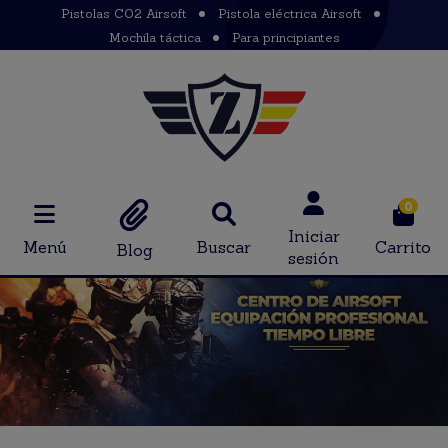
Pistolas CO2 Airsoft
Pistola eléctrica Airsoft
Mochila táctica
Para principiantes
0
Iniciar
Menú
Buscar
Carrito
Blog
sesión