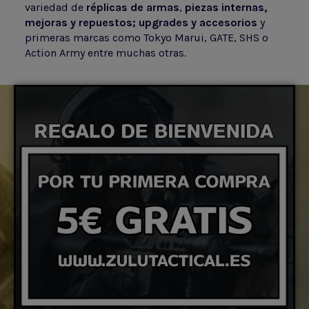
variedad de
réplicas de armas
,
piezas internas,
mejoras y repuestos; upgrades y accesorios
y
primeras marcas como Tokyo Marui, GATE, SHS o
Action Army entre muchas otras.