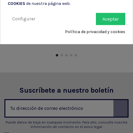
Chalecos
Fundas pistola
COOKIES
de nuestra página web.
antipinchazos
vega
Configurar
Aceptar
CHALECO BARBARIC
ANCLAJE VEGA HOLSTER
ANTICORTE ANTIPINCHAZO
8K26 PARA CINTURON
Política de privacidad y cookies
105,00 €
16,80 €
Suscríbete a nuestro boletín
Puede darse de baja en cualquier momento. Para ello, consulte nuestra
información de contacto en el aviso legal.