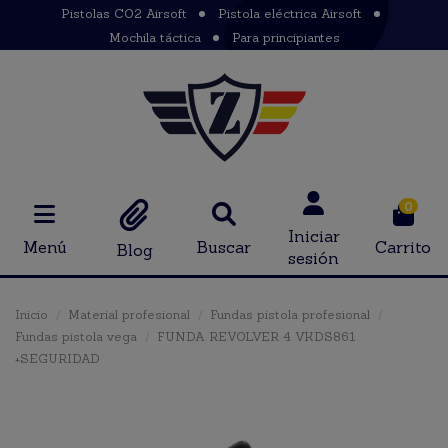
Pistolas CO2 Airsoft
Pistola eléctrica Airsoft
Mochila táctica
Para principiantes
0
Iniciar
Menú
Buscar
Carrito
Blog
sesión
Inicio
Material profesional
Fundas pistola profesional
Fundas pistola vega
FUNDA REVOLVER 4 VKDS861
+SEGURIDAD