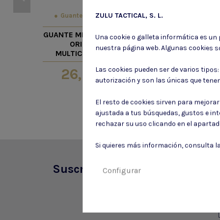
ZULU TACTICAL, S. L.
Guantes tacticos
Gomas de h
GOMA HOP
GUANTE MECHANIX THE
Una cookie o galleta informática es un
VSR&G
ORIGINAL
nuestra página web. Algunas cookies s
DECEPTICON
MULTICAMBLACK
MAPLE LE
26,25 €
11,55
Las cookies pueden ser de varios tipos
autorización y son las únicas que tene
El resto de cookies sirven para mejora
ajustada a tus búsquedas, gustos e in
rechazar su uso clicando en el aparta
Si quieres más información, consulta l
Suscríbete a nuestro boletín
Configurar