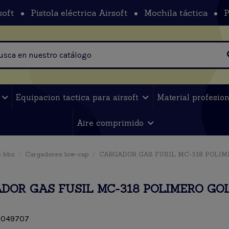
soft
Pistola eléctrica Airsoft
Mochila táctica
P
t
Equipacion tactica para airsoft
Material profesio
Aire comprimido
 bbs
Cargadores low-cap
CARGADOR GAS FUSIL MC-318 POLI
DOR GAS FUSIL MC-318 POLIMERO GO
049707