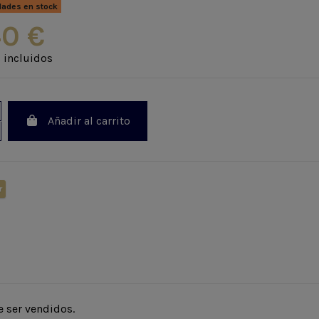
dades en stock
40 €
 incluidos
Añadir al carrito
r
 ser vendidos.