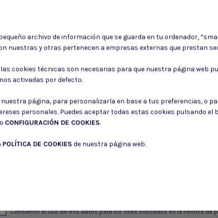
Puntos rojos (red
opup
dots)
l
 UP
 pequeño archivo de información que se guarda en tu ordenador, “sma
MIRA RED DOT JS-
ACEITE
BB
on nuestras y otras pertenecen a empresas externas que prestan ser
TACTICAL HOLOSIGHT
S 60º
AFT
 €
: las cookies técnicas son necesarias para que nuestra página web pu
63,00 €
1
mos activadas por defecto.
r nuestra página, para personalizarla en base a tus preferencias, o p
tereses personales. Puedes aceptar todas estas cookies pulsando el
do
CONFIGURACIÓN DE COOKIES
.
a
POLÍTICA DE COOKIES
de nuestra página web.
Puede darse de baja en cualquier momento. Para ello, consulte nuestra informa
Consiento el uso de mis datos para los fines indicados en la
Política de 