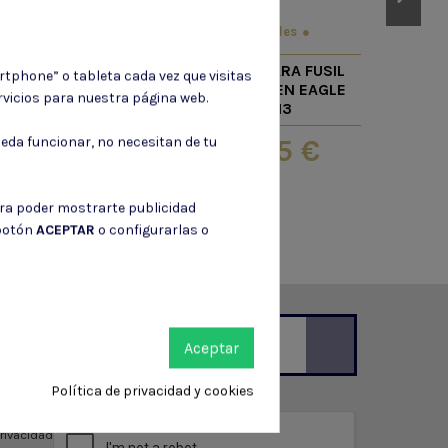
Grasa y
Nozzles
ubricantes
NOZZLE PARA FUSIL
rtphone” o tableta cada vez que visitas
 SILICONA 220
GBB GOLDEN EAGLE
vicios para nuestra página web.
ML
MC13
17,35 €
eda funcionar, no necesitan de tu
2,60 €
ara poder mostrarte publicidad
 botón
ACEPTAR
o configurarlas o
Aceptar
Política de privacidad y cookies
ción de contacto en el aviso legal.
privacidad