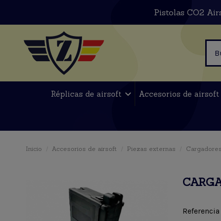
Pistolas CO2 Air
Réplicas de airsoft
Accesorios de airsof
Inicio
Accesorios de airsoft
Piezas externas
Cargadores
CARGA
Referencia