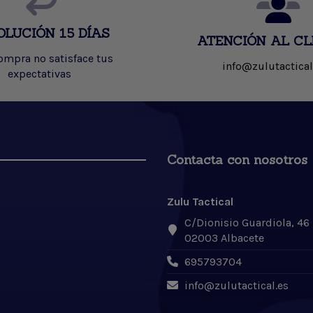
OLUCIÓN 15 DÍAS
ATENCIÓN AL CL
compra no satisface tus
info@zulutactical
expectativas
Contacta con nosotros
Zulu Tactical
C/Dionisio Guardiola, 46
02003 Albacete
695793704
info@zulutactical.es