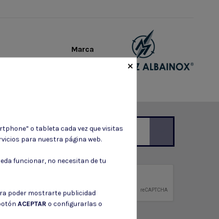
Marca
×
rtphone” o tableta cada vez que visitas
vicios para nuestra página web.
ción de contacto en el aviso legal.
eda funcionar, no necesitan de tu
privacidad
ntidad.
ara poder mostrarte publicidad
 botón
ACEPTAR
o configurarlas o