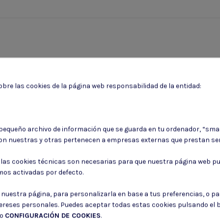
bre las cookies de la página web responsabilidad de la entidad:
 pequeño archivo de información que se guarda en tu ordenador, “sma
on nuestras y otras pertenecen a empresas externas que prestan ser
Puede darse de baja en cualquier momento. Para ello, consulte nuestra informa
: las cookies técnicas son necesarias para que nuestra página web pu
mos activadas por defecto.
Consiento el uso de mis datos para los fines indicados en la
Política de 
Consiento el uso de mis datos personales para recibir publicidad de su e
r nuestra página, para personalizarla en base a tus preferencias, o p
tereses personales. Puedes aceptar todas estas cookies pulsando el
do
CONFIGURACIÓN DE COOKIES
.