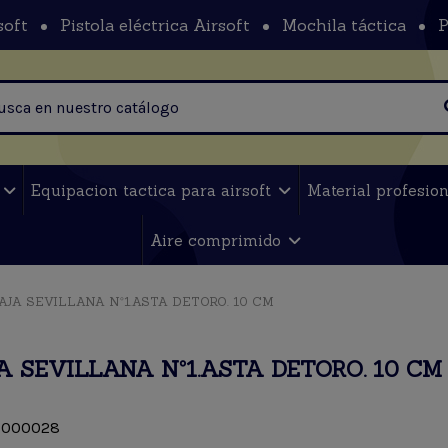
soft
Pistola eléctrica Airsoft
Mochila táctica
P
t
Equipacion tactica para airsoft
Material profesio
Aire comprimido
AJA SEVILLANA Nº1.ASTA DETORO. 10 CM
A SEVILLANA Nº1.ASTA DETORO. 10 CM
000028