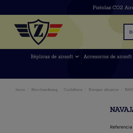
Pistolas CO2 Air
Réplicas de airsoft
Accesorios de airsof
Inicio
Merchandising
Cuchilleria
Navajas albainox
NAV
NAVAJ
Referencia