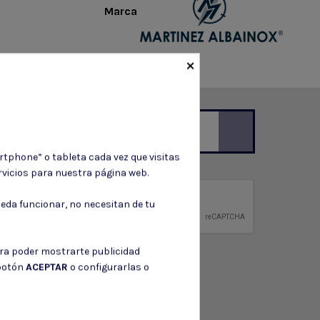
Marca
×
rtphone” o tableta cada vez que visitas
ción de contacto en el aviso legal.
vicios para nuestra página web.
privacidad
eda funcionar, no necesitan de tu
ntidad.
ara poder mostrarte publicidad
 botón
ACEPTAR
o configurarlas o