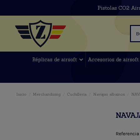
Pistolas CO2 Air
Réplicas de airsoft
Accesorios de airsof
Inicio
Merchandising
Cuchilleria
Navajas albainox
NAV
NAVAJ
Referencia