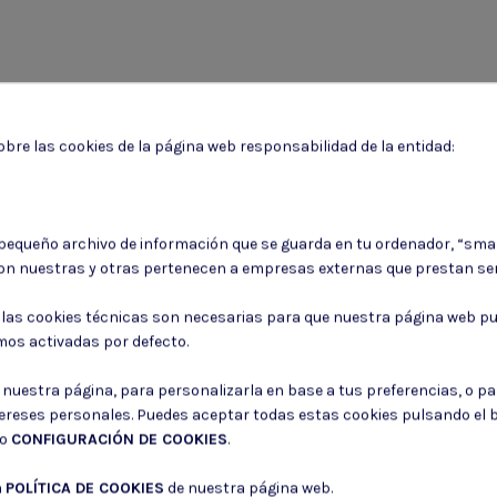
bre las cookies de la página web responsabilidad de la entidad:
 pequeño archivo de información que se guarda en tu ordenador, “sma
Puede darse de baja en cualquier momento. Para ello, consulte nuestra informa
on nuestras y otras pertenecen a empresas externas que prestan ser
Consiento el uso de mis datos para los fines indicados en la
Política de 
: las cookies técnicas son necesarias para que nuestra página web pu
Consiento el uso de mis datos personales para recibir publicidad de su e
mos activadas por defecto.
r nuestra página, para personalizarla en base a tus preferencias, o p
tereses personales. Puedes aceptar todas estas cookies pulsando el
do
CONFIGURACIÓN DE COOKIES
.
a
POLÍTICA DE COOKIES
de nuestra página web.