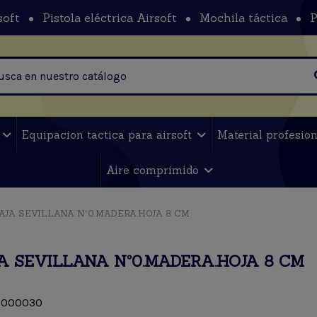
soft
Pistola eléctrica Airsoft
Mochila táctica
P
t
Equipacion tactica para airsoft
Material profesio
Aire comprimido
AJA SEVILLANA Nº0.MADERA.HOJA 8 CM
A SEVILLANA Nº0.MADERA.HOJA 8 CM
000030