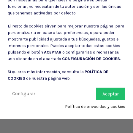
Puede darse de baja en cualquier momento. Para ello, consulte nuestra
funcionar, no necesitan de tu autorización y son las únicas
información de contacto en el aviso legal.
que tenemos activadas por defecto.
Consiento el uso de mis datos para los fines indicados en la
Política de privacidad
El resto de cookies sirven para mejorar nuestra página, para
Consiento el uso de mis datos personales para recibir publicidad
personalizarla en base a tus preferencias, o para poder
de su entidad.
mostrarte publicidad ajustada a tus búsquedas, gustos e
intereses personales. Puedes aceptar todas estas cookies
pulsando el botón
ACEPTAR
o configurarlas o rechazar su
uso clicando en el apartado
CONFIGURACIÓN DE COOKIES
.
Si quieres más información, consulta la
POLÍTICA DE
COOKIES
de nuestra página web.
Configurar
Aceptar
Política de privacidad y cookies