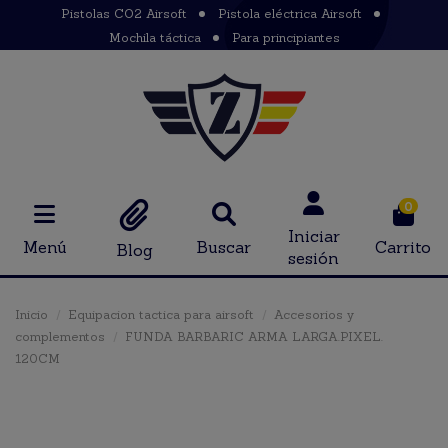
Pistolas CO2 Airsoft
Pistola eléctrica Airsoft
Mochila táctica
Para principiantes
0
Iniciar
Menú
Buscar
Carrito
Blog
sesión
Inicio
Equipacion tactica para airsoft
Accesorios y
complementos
FUNDA BARBARIC ARMA LARGA.PIXEL.
120CM