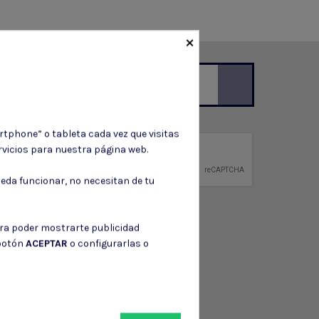
×
ción de contacto en el aviso legal.
rtphone” o tableta cada vez que visitas
vicios para nuestra página web.
privacidad
ntidad.
eda funcionar, no necesitan de tu
ara poder mostrarte publicidad
 botón
ACEPTAR
o configurarlas o