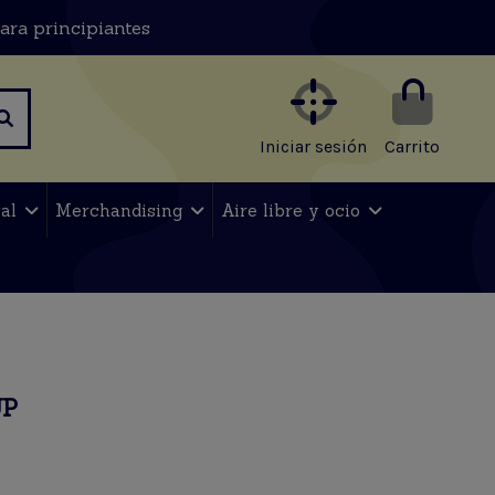
ara principiantes
Iniciar sesión
Carrito
nal
Merchandising
Aire libre y ocio
UP