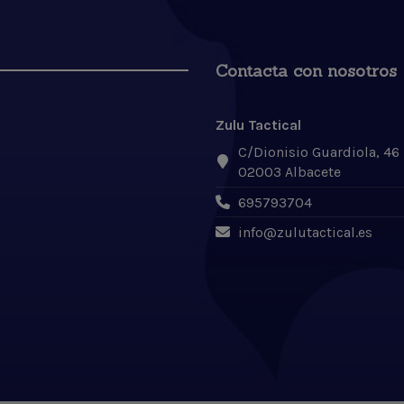
Contacta con nosotros
Zulu Tactical
C/Dionisio Guardiola, 46
02003 Albacete
695793704
info@zulutactical.es