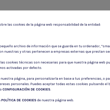
bre las cookies de la página web responsabilidad de la entidad:
Puede darse de baja en cualquier momento. Para ello, consulte nuestra informa
 pequeño archivo de información que se guarda en tu ordenador, “sma
on nuestras y otras pertenecen a empresas externas que prestan ser
Consiento el uso de mis datos para los fines indicados en la
Política de 
Consiento el uso de mis datos personales para recibir publicidad de su e
: las cookies técnicas son necesarias para que nuestra página web pu
mos activadas por defecto.
r nuestra página, para personalizarla en base a tus preferencias, o p
tereses personales. Puedes aceptar todas estas cookies pulsando el
do
CONFIGURACIÓN DE COOKIES
.
a
POLÍTICA DE COOKIES
de nuestra página web.