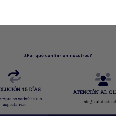
¿Por qué confiar en nosotros?
OLUCIÓN 15 DÍAS
ATENCIÓN AL CL
compra no satisface tus
info@zulutactical
expectativas