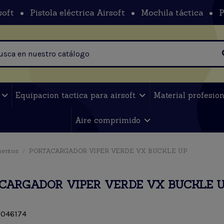
soft
Pistola eléctrica Airsoft
Mochila táctica
P
t
Equipacion tactica para airsoft
Material profesio
Aire comprimido
mentos
PORTACARGADOR VIPER VERDE VX BUCKLE UP
CARGADOR VIPER VERDE VX BUCKLE 
046174