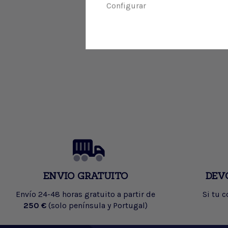
Configurar
ENVIO GRATUITO
DEV
Envío 24-48 horas gratuito a partir de
Si tu 
250 €
(solo península y Portugal)