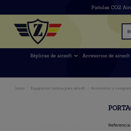
Pistolas CO2 Air
Réplicas de airsoft
Accesorios de airsof
Inicio
Equipacion tactica para airsoft
Accesorios y comple
PORTA
Referencia