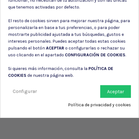
funcionar, no necesitan de tu autorización y son las únicas
Consiento el uso de mis datos para los fines indicados en la
que tenemos activadas por defecto.
Política de privacidad
Consiento el uso de mis datos personales para recibir publicidad
El resto de cookies sirven para mejorar nuestra página, para
de su entidad.
personalizarla en base a tus preferencias, o para poder
mostrarte publicidad ajustada a tus búsquedas, gustos e
intereses personales. Puedes aceptar todas estas cookies
pulsando el botón
ACEPTAR
o configurarlas o rechazar su
uso clicando en el apartado
CONFIGURACIÓN DE COOKIES
.
Si quieres más información, consulta la
POLÍTICA DE
COOKIES
de nuestra página web.
Configurar
Aceptar
Política de privacidad y cookies