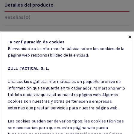
Detalles del producto
Reseñas
(0)
×
Tu configuración de cookies
Marca
Bienvenida/o a la información básica sobre las cookies de la
página web responsabilidad de la entidad:
ZULU TACTICAL, S. L.
Una cookie o galleta informática es un pequeño archivo de
información que se guarda en tu ordenador, “smartphone” o
Suscríbete a nuestro boletín
tableta cada vez que visitas nuestra página web. Algunas
cookies son nuestras y otras pertenecen a empresas
externas que prestan servicios para nuestra página web.
Las cookies pueden ser de varios tipos: las cookies técnicas
Puede darse de baja en cualquier momento. Para ello, consulte nuestra
son necesarias para que nuestra página web pueda
información de contacto en el aviso legal.