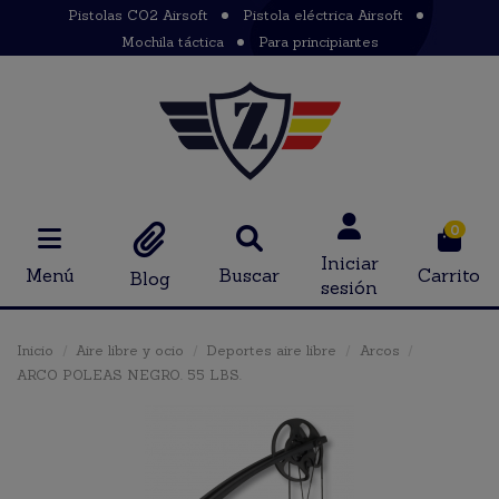
Pistolas CO2 Airsoft
Pistola eléctrica Airsoft
Mochila táctica
Para principiantes
0
Iniciar
Menú
Buscar
Carrito
Blog
sesión
Inicio
Aire libre y ocio
Deportes aire libre
Arcos
ARCO POLEAS NEGRO. 55 LBS.