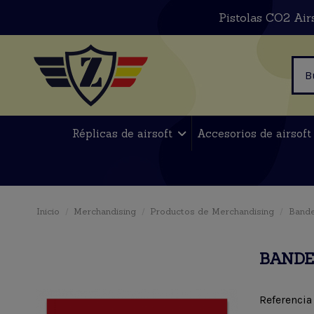
Pistolas CO2 Air
Réplicas de airsoft
Accesorios de airsof
Inicio
Merchandising
Productos de Merchandising
Bande
BANDE
Referencia