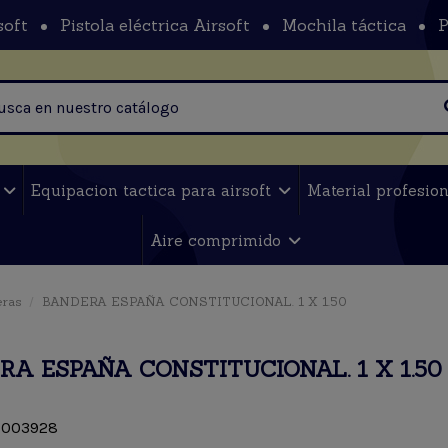
soft
Pistola eléctrica Airsoft
Mochila táctica
P
t
Equipacion tactica para airsoft
Material profesio
Aire comprimido
ras
BANDERA ESPAÑA CONSTITUCIONAL. 1 X 1.50
RA ESPAÑA CONSTITUCIONAL. 1 X 1.50
003928