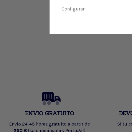
Configurar
ENVIO GRATUITO
DEV
Envío 24-48 horas gratuito a partir de
Si tu 
250 €
(solo península y Portugal)