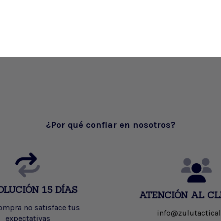
¿Por qué confiar en nosotros?
OLUCIÓN 15 DÍAS
ATENCIÓN AL CL
compra no satisface tus
info@zulutactical
expectativas