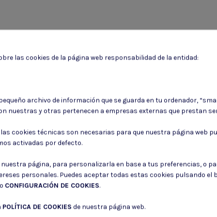
bre las cookies de la página web responsabilidad de la entidad:
Puede darse de baja en cualquier momento. Para ello, consulte nuestra informa
 pequeño archivo de información que se guarda en tu ordenador, “sma
on nuestras y otras pertenecen a empresas externas que prestan ser
Consiento el uso de mis datos para los fines indicados en la
Política de 
Consiento el uso de mis datos personales para recibir publicidad de su e
: las cookies técnicas son necesarias para que nuestra página web pu
mos activadas por defecto.
r nuestra página, para personalizarla en base a tus preferencias, o p
tereses personales. Puedes aceptar todas estas cookies pulsando el
do
CONFIGURACIÓN DE COOKIES
.
a
POLÍTICA DE COOKIES
de nuestra página web.