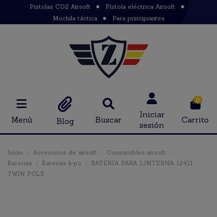
Pistolas CO2 Airsoft
Pistola eléctrica Airsoft
Mochila táctica
Para principiantes
0
Iniciar
Menú
Buscar
Carrito
Blog
sesión
Inicio
Accesorios de airsoft
Consumibles airsoft
Baterias
Baterias li-po
BATERIA PARA LINTERNA 12411.
TWIN POLE