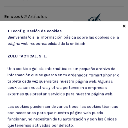
En stock
2 Artículos
×
Marca
Tu configuración de cookies
Bienvenida/o a la información básica sobre las cookies de la
página web responsabilidad de la entidad:
ZULU TACTICAL, S. L.
Una cookie o galleta informática es un pequeño archivo de
Suscríbete a nuestro boletín
información que se guarda en tu ordenador, “smartphone” o
tableta cada vez que visitas nuestra página web. Algunas
cookies son nuestras y otras pertenecen a empresas
externas que prestan servicios para nuestra página web.
Puede darse de baja en cualquier momento. Para ello, consulte nuestra
Las cookies pueden ser de varios tipos: las cookies técnicas
información de contacto en el aviso legal.
son necesarias para que nuestra página web pueda
Consiento el uso de mis datos para los fines indicados en la
funcionar, no necesitan de tu autorización y son las únicas
Política de privacidad
que tenemos activadas por defecto.
Consiento el uso de mis datos personales para recibir publicidad