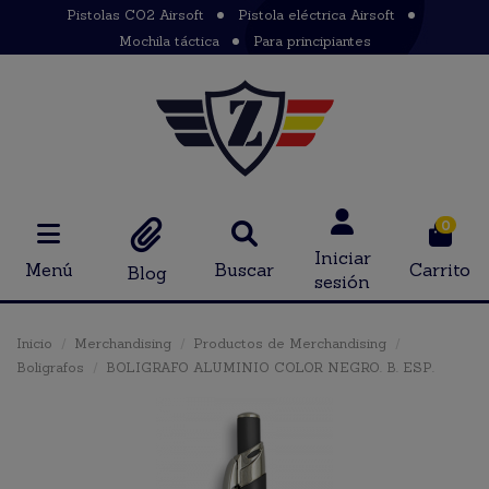
Pistolas CO2 Airsoft
Pistola eléctrica Airsoft
Mochila táctica
Para principiantes
0
Iniciar
Menú
Buscar
Carrito
Blog
sesión
Inicio
Merchandising
Productos de Merchandising
Boligrafos
BOLIGRAFO ALUMINIO COLOR NEGRO. B. ESP.