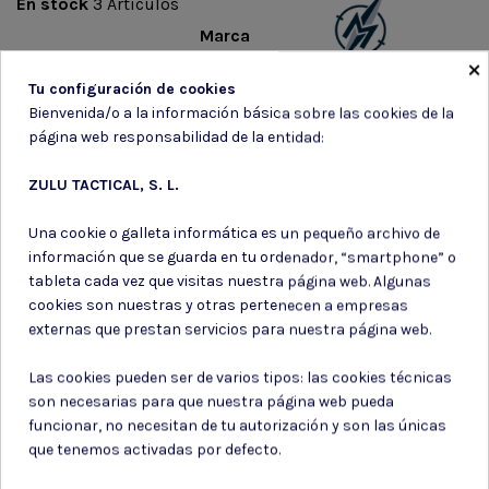
En stock
3 Artículos
Marca
×
Tu configuración de cookies
Bienvenida/o a la información básica sobre las cookies de la
página web responsabilidad de la entidad:
ZULU TACTICAL, S. L.
Suscríbete a nuestro boletín
Una cookie o galleta informática es un pequeño archivo de
información que se guarda en tu ordenador, “smartphone” o
tableta cada vez que visitas nuestra página web. Algunas
cookies son nuestras y otras pertenecen a empresas
externas que prestan servicios para nuestra página web.
Puede darse de baja en cualquier momento. Para ello, consulte nuestra
información de contacto en el aviso legal.
Las cookies pueden ser de varios tipos: las cookies técnicas
Consiento el uso de mis datos para los fines indicados en la
Política de privacidad
son necesarias para que nuestra página web pueda
Consiento el uso de mis datos personales para recibir publicidad
funcionar, no necesitan de tu autorización y son las únicas
de su entidad.
que tenemos activadas por defecto.