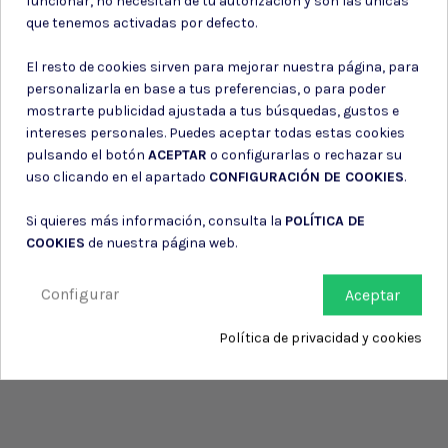
funcionar, no necesitan de tu autorización y son las únicas
Consiento el uso de mis datos para los fines indicados en la
que tenemos activadas por defecto.
Política de privacidad
Consiento el uso de mis datos personales para recibir publicidad
El resto de cookies sirven para mejorar nuestra página, para
de su entidad.
personalizarla en base a tus preferencias, o para poder
mostrarte publicidad ajustada a tus búsquedas, gustos e
intereses personales. Puedes aceptar todas estas cookies
pulsando el botón
ACEPTAR
o configurarlas o rechazar su
uso clicando en el apartado
CONFIGURACIÓN DE COOKIES
.
Si quieres más información, consulta la
POLÍTICA DE
COOKIES
de nuestra página web.
Configurar
Aceptar
Política de privacidad y cookies