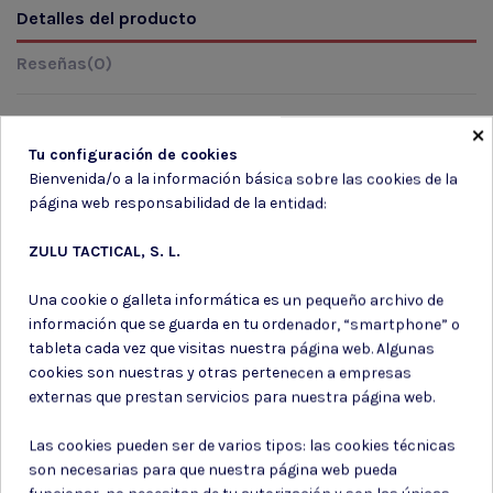
Detalles del producto
Reseñas
(0)
×
Tu configuración de cookies
Marca
Bienvenida/o a la información básica sobre las cookies de la
página web responsabilidad de la entidad:
ZULU TACTICAL, S. L.
Una cookie o galleta informática es un pequeño archivo de
información que se guarda en tu ordenador, “smartphone” o
Suscríbete a nuestro boletín
tableta cada vez que visitas nuestra página web. Algunas
cookies son nuestras y otras pertenecen a empresas
externas que prestan servicios para nuestra página web.
Las cookies pueden ser de varios tipos: las cookies técnicas
Puede darse de baja en cualquier momento. Para ello, consulte nuestra
son necesarias para que nuestra página web pueda
información de contacto en el aviso legal.