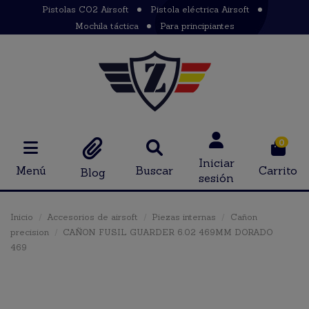
Pistolas CO2 Airsoft
Pistola eléctrica Airsoft
Mochila táctica
Para principiantes
0
Iniciar
Menú
Buscar
Carrito
Blog
sesión
Inicio
Accesorios de airsoft
Piezas internas
Cañon
precision
CAÑON FUSIL GUARDER 6.02 469MM DORADO
469