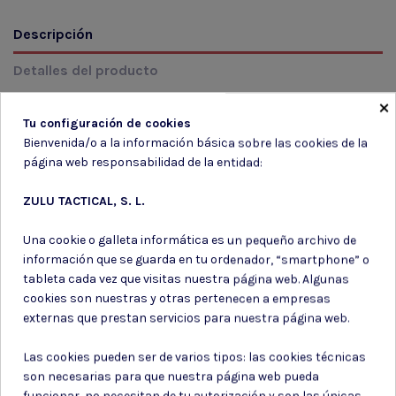
Descripción
Detalles del producto
×
Reseñas
(0)
Tu configuración de cookies
Bienvenida/o a la información básica sobre las cookies de la
MODELO: TN07 Color: 97 DORADO Talla: 469
página web responsabilidad de la entidad:
ZULU TACTICAL, S. L.
Una cookie o galleta informática es un pequeño archivo de
información que se guarda en tu ordenador, “smartphone” o
Suscríbete a nuestro boletín
tableta cada vez que visitas nuestra página web. Algunas
cookies son nuestras y otras pertenecen a empresas
externas que prestan servicios para nuestra página web.
Las cookies pueden ser de varios tipos: las cookies técnicas
Puede darse de baja en cualquier momento. Para ello, consulte nuestra
son necesarias para que nuestra página web pueda
información de contacto en el aviso legal.
funcionar, no necesitan de tu autorización y son las únicas