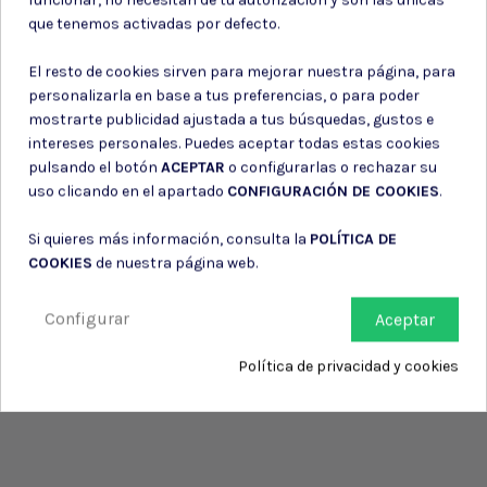
Consiento el uso de mis datos para los fines indicados en la
que tenemos activadas por defecto.
Política de privacidad
Consiento el uso de mis datos personales para recibir publicidad
El resto de cookies sirven para mejorar nuestra página, para
de su entidad.
personalizarla en base a tus preferencias, o para poder
mostrarte publicidad ajustada a tus búsquedas, gustos e
intereses personales. Puedes aceptar todas estas cookies
pulsando el botón
ACEPTAR
o configurarlas o rechazar su
uso clicando en el apartado
CONFIGURACIÓN DE COOKIES
.
Si quieres más información, consulta la
POLÍTICA DE
COOKIES
de nuestra página web.
Configurar
Aceptar
Política de privacidad y cookies