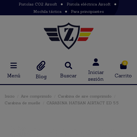
Pistolas CO2 Airsoft
Pistola eléctrica Airsoft
Mochila táctica
Para principiantes
0
Iniciar
Menú
Buscar
Carrito
Blog
sesión
Inicio
Aire comprimido
Carabina de aire comprimido
Carabina de muelle
CARABINA HATSAN AIRTACT ED 5.5