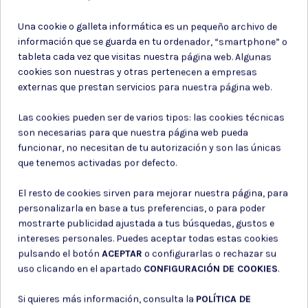
Una cookie o galleta informática es un pequeño archivo de
información que se guarda en tu ordenador, “smartphone” o
Subir DNI
tableta cada vez que visitas nuestra página web. Algunas
cookies son nuestras y otras pertenecen a empresas
externas que prestan servicios para nuestra página web.
Las cookies pueden ser de varios tipos: las cookies técnicas
Para tramitar tu compra, es
son necesarias para que nuestra página web pueda
obligatorio subir una foto de tu DNI.
funcionar, no necesitan de tu autorización y son las únicas
Esto nos permite verificar que eres
que tenemos activadas por defecto.
mayor de edad y cumplir con la
normativa vigente. Asegúrate de que
El resto de cookies sirven para mejorar nuestra página, para
la imagen sea clara y legible. Tus
personalizarla en base a tus preferencias, o para poder
datos serán tratados con la máxima
mostrarte publicidad ajustada a tus búsquedas, gustos e
seguridad.
intereses personales. Puedes aceptar todas estas cookies
pulsando el botón
ACEPTAR
o configurarlas o rechazar su
Arrastre y suelte archivos aquí.
uso clicando en el apartado
CONFIGURACIÓN DE COOKIES
.
Tamaño máximo de archivo: 5120KB
Extensión permitida:
Si quieres más información, consulta la
POLÍTICA DE
png,jpg,jpeg,pdf