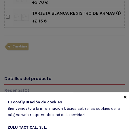
+3,70 €
TARJETA BLANCA REGISTRO DE ARMAS (1)
+2,15 €
Carabina
Detalles del producto
Reseñas
(0)
×
Tu configuración de cookies
Marca
HATSAN
Bienvenida/o a la información básica sobre las cookies de la
página web responsabilidad de la entidad:
En stock
2 Artículos
ZULU TACTICAL, S. L.