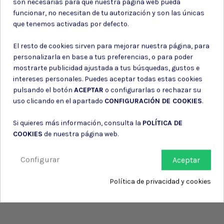
son necesarias para que nuestra página web pueda
funcionar, no necesitan de tu autorización y son las únicas
Puede darse de baja en cualquier momento. Para ello, consulte nuestra
información de contacto en el aviso legal.
que tenemos activadas por defecto.
Consiento el uso de mis datos para los fines indicados en la
Política de privacidad
El resto de cookies sirven para mejorar nuestra página, para
Consiento el uso de mis datos personales para recibir publicidad
personalizarla en base a tus preferencias, o para poder
de su entidad.
mostrarte publicidad ajustada a tus búsquedas, gustos e
intereses personales. Puedes aceptar todas estas cookies
pulsando el botón
ACEPTAR
o configurarlas o rechazar su
uso clicando en el apartado
CONFIGURACIÓN DE COOKIES
.
Si quieres más información, consulta la
POLÍTICA DE
COOKIES
de nuestra página web.
Configurar
Aceptar
Política de privacidad y cookies