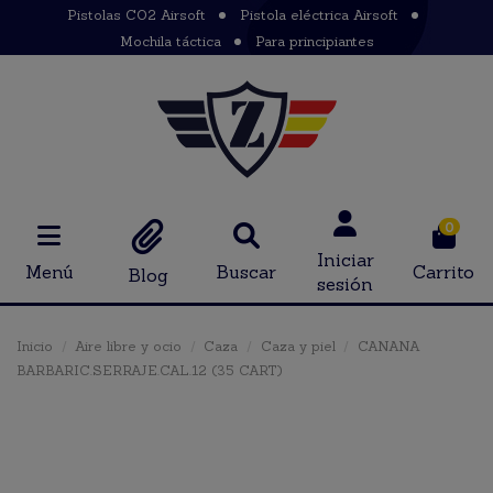
Pistolas CO2 Airsoft
Pistola eléctrica Airsoft
Mochila táctica
Para principiantes
0
Iniciar
Menú
Buscar
Carrito
Blog
sesión
Inicio
Aire libre y ocio
Caza
Caza y piel
CANANA
BARBARIC.SERRAJE.CAL.12 (35 CART)