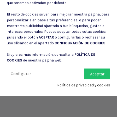
que tenemos activadas por defecto.
Política de privacidad
Consiento el uso de mis datos personales para recibir publicidad
de su entidad.
El resto de cookies sirven para mejorar nuestra página, para
personalizarla en base a tus preferencias, o para poder
mostrarte publicidad ajustada a tus búsquedas, gustos e
intereses personales. Puedes aceptar todas estas cookies
pulsando el botón
ACEPTAR
o configurarlas o rechazar su
uso clicando en el apartado
CONFIGURACIÓN DE COOKIES
.
Si quieres más información, consulta la
POLÍTICA DE
COOKIES
de nuestra página web.
Configurar
Aceptar
Política de privacidad y cookies