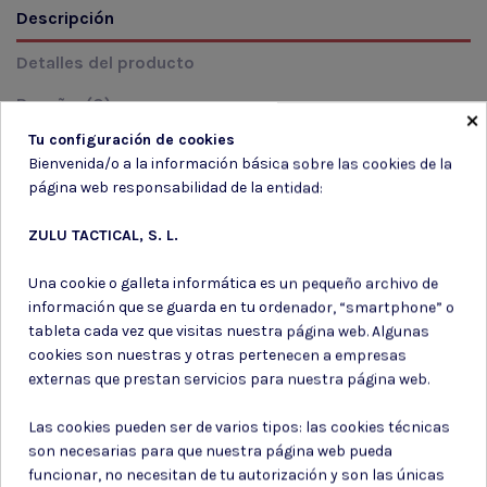
Descripción
Detalles del producto
Reseñas
(0)
×
Tu configuración de cookies
Bienvenida/o a la información básica sobre las cookies de la
CHALECO RESISTENTE A LA MALEZA
página web responsabilidad de la entidad:
ZULU TACTICAL, S. L.
Una cookie o galleta informática es un pequeño archivo de
información que se guarda en tu ordenador, “smartphone” o
Suscríbete a nuestro boletín
tableta cada vez que visitas nuestra página web. Algunas
cookies son nuestras y otras pertenecen a empresas
externas que prestan servicios para nuestra página web.
Las cookies pueden ser de varios tipos: las cookies técnicas
Puede darse de baja en cualquier momento. Para ello, consulte nuestra
son necesarias para que nuestra página web pueda
información de contacto en el aviso legal.
funcionar, no necesitan de tu autorización y son las únicas
Consiento el uso de mis datos para los fines indicados en la