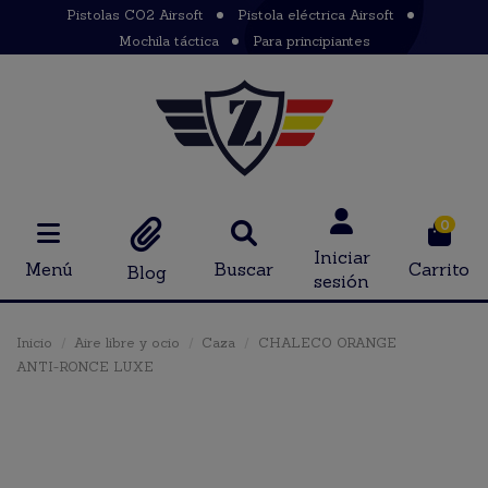
Pistolas CO2 Airsoft
Pistola eléctrica Airsoft
Mochila táctica
Para principiantes
0
Iniciar
Menú
Buscar
Carrito
Blog
sesión
Inicio
Aire libre y ocio
Caza
CHALECO ORANGE
ANTI-RONCE LUXE