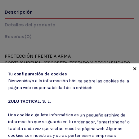
Descripción
Detalles del producto
Reseñas
(0)
PROTECCIÓN FRENTE A ARMA
CORTA/SUBFUSIL/ESCOPETA. TESTADO Y RECOMENDADO
×
POR ITEPOL (Instituto Táctico de Estudios Policiales).
Tu configuración de cookies
Nivel de protección: HG1/HG2/KR2/SP2.
Bienvenida/o a la información básica sobre las cookies de la
Peso : 2,5kg (funda incluida).
página web responsabilidad de la entidad:
Área de protección: 0,30m2.
Tallas: XS-3XL.
ZULU TACTICAL, S. L.
Protección 360º: Solapamiento lateral de los paneles de
más de 3cm.
Una cookie o galleta informática es un pequeño archivo de
Seguro de Resp. Civil: 17,5 mill.
información que se guarda en tu ordenador, “smartphone” o
tableta cada vez que visitas nuestra página web. Algunas
cookies son nuestras y otras pertenecen a empresas