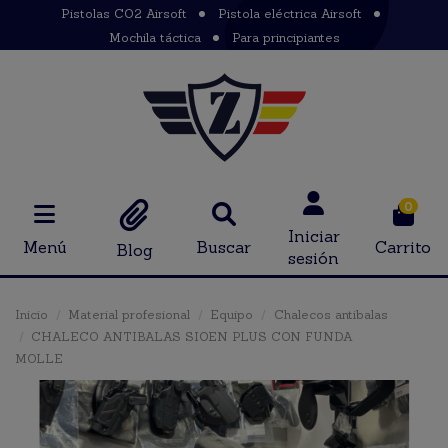
Pistolas CO2 Airsoft
Pistola eléctrica Airsoft
Mochila táctica
Para principiantes
0
Iniciar
Menú
Buscar
Carrito
Blog
sesión
Inicio
Material profesional
Equipo
Chalecos antibalas
CHALECO ANTIBALAS SIOEN PLUS CON FUNDA
MOLLE