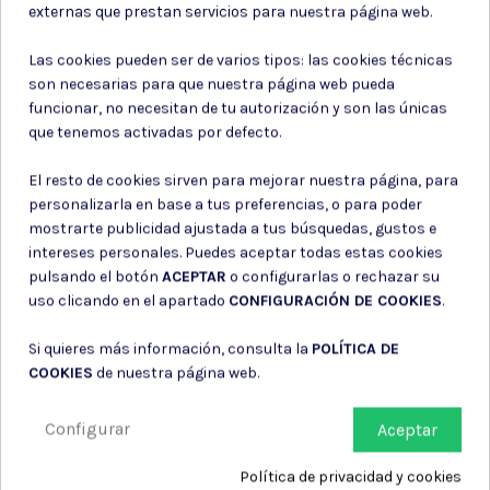
externas que prestan servicios para nuestra página web.
Las cookies pueden ser de varios tipos: las cookies técnicas
Suscríbete a nuestro boletín
son necesarias para que nuestra página web pueda
funcionar, no necesitan de tu autorización y son las únicas
que tenemos activadas por defecto.
El resto de cookies sirven para mejorar nuestra página, para
Puede darse de baja en cualquier momento. Para ello, consulte nuestra
personalizarla en base a tus preferencias, o para poder
información de contacto en el aviso legal.
mostrarte publicidad ajustada a tus búsquedas, gustos e
Consiento el uso de mis datos para los fines indicados en la
intereses personales. Puedes aceptar todas estas cookies
Política de privacidad
pulsando el botón
ACEPTAR
o configurarlas o rechazar su
Consiento el uso de mis datos personales para recibir publicidad
de su entidad.
uso clicando en el apartado
CONFIGURACIÓN DE COOKIES
.
Si quieres más información, consulta la
POLÍTICA DE
COOKIES
de nuestra página web.
Configurar
Aceptar
Política de privacidad y cookies