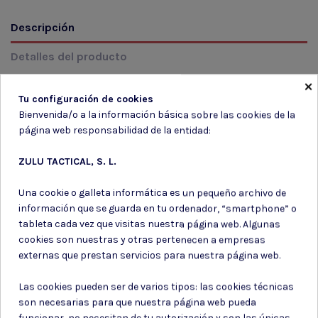
Descripción
Detalles del producto
×
Reseñas
(0)
Tu configuración de cookies
Bienvenida/o a la información básica sobre las cookies de la
MODELO: 13463201 Color: 264 VERDE Talla: S/T
página web responsabilidad de la entidad:
ZULU TACTICAL, S. L.
Una cookie o galleta informática es un pequeño archivo de
información que se guarda en tu ordenador, “smartphone” o
Suscríbete a nuestro boletín
tableta cada vez que visitas nuestra página web. Algunas
cookies son nuestras y otras pertenecen a empresas
externas que prestan servicios para nuestra página web.
Las cookies pueden ser de varios tipos: las cookies técnicas
Puede darse de baja en cualquier momento. Para ello, consulte nuestra
son necesarias para que nuestra página web pueda
información de contacto en el aviso legal.
funcionar, no necesitan de tu autorización y son las únicas