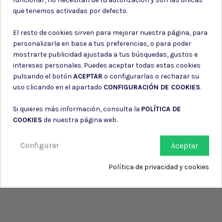
Consiento el uso de mis datos para los fines indicados en la
que tenemos activadas por defecto.
Política de privacidad
Consiento el uso de mis datos personales para recibir publicidad
El resto de cookies sirven para mejorar nuestra página, para
de su entidad.
personalizarla en base a tus preferencias, o para poder
mostrarte publicidad ajustada a tus búsquedas, gustos e
intereses personales. Puedes aceptar todas estas cookies
pulsando el botón
ACEPTAR
o configurarlas o rechazar su
uso clicando en el apartado
CONFIGURACIÓN DE COOKIES
.
Si quieres más información, consulta la
POLÍTICA DE
COOKIES
de nuestra página web.
Configurar
Aceptar
Política de privacidad y cookies