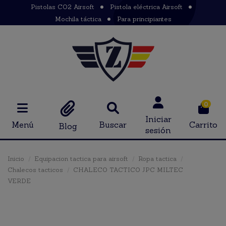
Pistolas CO2 Airsoft
Pistola eléctrica Airsoft
Mochila táctica
Para principiantes
0
Iniciar
Menú
Buscar
Carrito
Blog
sesión
Inicio
Equipacion tactica para airsoft
Ropa tactica
Chalecos tacticos
CHALECO TACTICO JPC MILTEC
VERDE