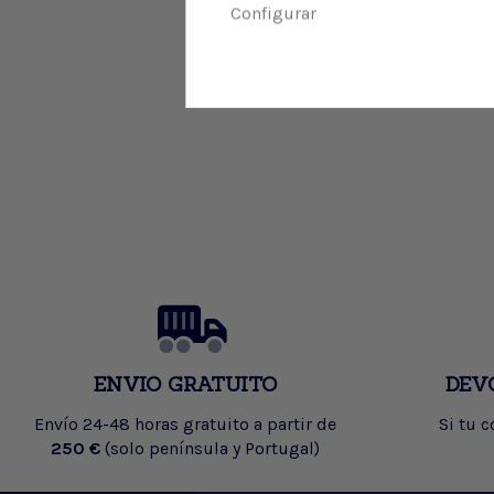
Configurar
ENVIO GRATUITO
DEV
Envío 24-48 horas gratuito a partir de
Si tu 
250 €
(solo península y Portugal)