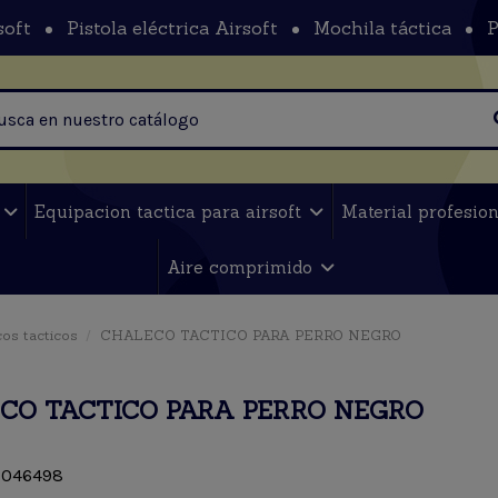
soft
Pistola eléctrica Airsoft
Mochila táctica
P
t
Equipacion tactica para airsoft
Material profesio
Aire comprimido
os tacticos
CHALECO TACTICO PARA PERRO NEGRO
CO TACTICO PARA PERRO NEGRO
046498