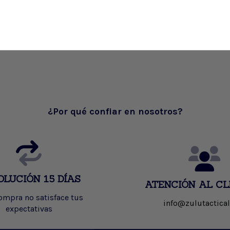
¿Por qué confiar en nosotros?
OLUCIÓN 15 DÍAS
ATENCIÓN AL CL
compra no satisface tus
info@zulutactical
expectativas