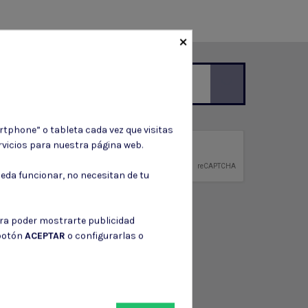
×
ción de contacto en el aviso legal.
rtphone” o tableta cada vez que visitas
vicios para nuestra página web.
privacidad
ntidad.
eda funcionar, no necesitan de tu
ara poder mostrarte publicidad
 botón
ACEPTAR
o configurarlas o