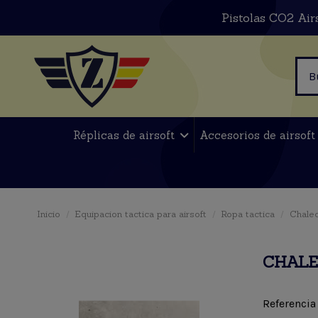
Pistolas CO2 Air
Réplicas de airsoft
Accesorios de airsof
Inicio
Equipacion tactica para airsoft
Ropa tactica
Chalec
CHALE
Referencia