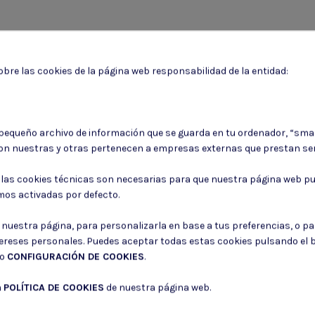
bre las cookies de la página web responsabilidad de la entidad:
Puede darse de baja en cualquier momento. Para ello, consulte nuestra informa
 pequeño archivo de información que se guarda en tu ordenador, “sma
on nuestras y otras pertenecen a empresas externas que prestan ser
Consiento el uso de mis datos para los fines indicados en la
Política de 
Consiento el uso de mis datos personales para recibir publicidad de su e
: las cookies técnicas son necesarias para que nuestra página web pu
mos activadas por defecto.
r nuestra página, para personalizarla en base a tus preferencias, o p
tereses personales. Puedes aceptar todas estas cookies pulsando el
do
CONFIGURACIÓN DE COOKIES
.
a
POLÍTICA DE COOKIES
de nuestra página web.