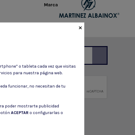
Marca
×
rtphone” o tableta cada vez que visitas
ción de contacto en el aviso legal.
vicios para nuestra página web.
privacidad
eda funcionar, no necesitan de tu
ntidad.
ara poder mostrarte publicidad
 botón
ACEPTAR
o configurarlas o