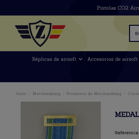
Pistolas CO2 Air
Réplicas de airsoft
Accesorios de airsof
Inicio
Merchandising
Productos de Merchandising
Conde
MEDAL
Referencia