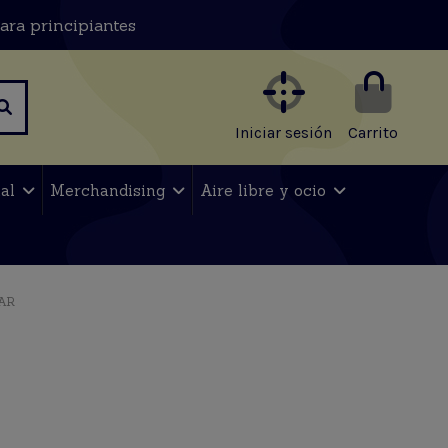
ara principiantes
Iniciar sesión
Carrito
nal
Merchandising
Aire libre y ocio
AR