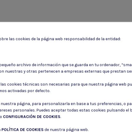
bre las cookies de la página web responsabilidad de la entidad:
 pequeño archivo de información que se guarda en tu ordenador, “sma
Puede darse de baja en cualquier momento. Para ello, consulte nuestra informa
on nuestras y otras pertenecen a empresas externas que prestan ser
Consiento el uso de mis datos para los fines indicados en la
Política de 
: las cookies técnicas son necesarias para que nuestra página web pu
Consiento el uso de mis datos personales para recibir publicidad de su e
mos activadas por defecto.
r nuestra página, para personalizarla en base a tus preferencias, o p
tereses personales. Puedes aceptar todas estas cookies pulsando el
do
CONFIGURACIÓN DE COOKIES
.
a
POLÍTICA DE COOKIES
de nuestra página web.