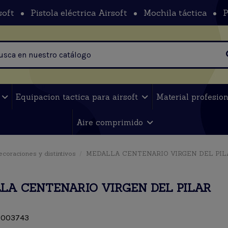
soft
Pistola eléctrica Airsoft
Mochila táctica
P
t
Equipacion tactica para airsoft
Material profesio
Aire comprimido
coraciones y distintivos
MEDALLA CENTENARIO VIRGEN DEL PIL
LA CENTENARIO VIRGEN DEL PILAR
003743