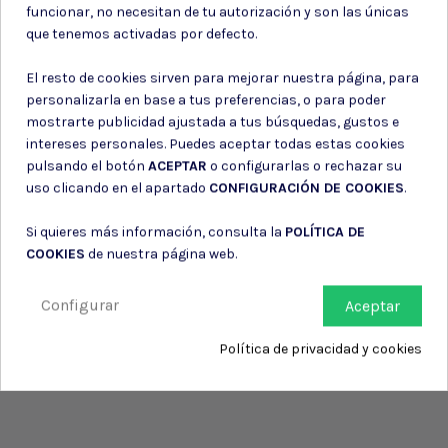
funcionar, no necesitan de tu autorización y son las únicas
información de contacto en el aviso legal.
que tenemos activadas por defecto.
Consiento el uso de mis datos para los fines indicados en la
Política de privacidad
El resto de cookies sirven para mejorar nuestra página, para
Consiento el uso de mis datos personales para recibir publicidad
de su entidad.
personalizarla en base a tus preferencias, o para poder
mostrarte publicidad ajustada a tus búsquedas, gustos e
intereses personales. Puedes aceptar todas estas cookies
pulsando el botón
ACEPTAR
o configurarlas o rechazar su
uso clicando en el apartado
CONFIGURACIÓN DE COOKIES
.
Si quieres más información, consulta la
POLÍTICA DE
COOKIES
de nuestra página web.
Configurar
Aceptar
Política de privacidad y cookies