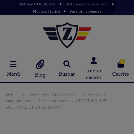
Pistolas CO2 Airsoft
Pistola eléctrica Airsoft
Mochila táctica
Para principiantes
0
Iniciar
Menú
Buscar
Carrito
Blog
sesión
Inicio
Equipacion tactica para airsoft
Accesorios y
complementos
Cuchillos tacticos
CUCHILLO K25
TACTICO.SFL.FUNDA. 20 CM