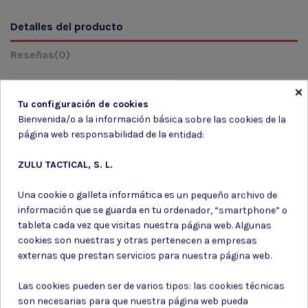
Detalles del producto
Reseñas
(0)
×
Tu configuración de cookies
Marca
Bienvenida/o a la información básica sobre las cookies de la
página web responsabilidad de la entidad:
ZULU TACTICAL, S. L.
Una cookie o galleta informática es un pequeño archivo de
información que se guarda en tu ordenador, “smartphone” o
tableta cada vez que visitas nuestra página web. Algunas
Suscríbete a nuestro boletín
cookies son nuestras y otras pertenecen a empresas
externas que prestan servicios para nuestra página web.
Las cookies pueden ser de varios tipos: las cookies técnicas
son necesarias para que nuestra página web pueda
Puede darse de baja en cualquier momento. Para ello, consulte nuestra