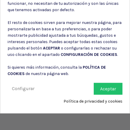
funcionar, no necesitan de tu autorización y son las únicas
información de contacto en el aviso legal.
que tenemos activadas por defecto.
Consiento el uso de mis datos para los fines indicados en la
Política de privacidad
El resto de cookies sirven para mejorar nuestra página, para
Consiento el uso de mis datos personales para recibir publicidad
de su entidad.
personalizarla en base a tus preferencias, o para poder
mostrarte publicidad ajustada a tus búsquedas, gustos e
intereses personales. Puedes aceptar todas estas cookies
pulsando el botón
ACEPTAR
o configurarlas o rechazar su
uso clicando en el apartado
CONFIGURACIÓN DE COOKIES
.
Si quieres más información, consulta la
POLÍTICA DE
COOKIES
de nuestra página web.
Configurar
Aceptar
Política de privacidad y cookies