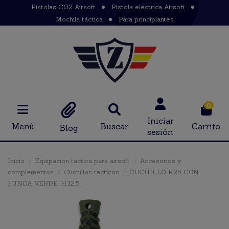
Pistolas CO2 Airsoft
Pistola eléctrica Airsoft
Mochila táctica
Para principiantes
0
Iniciar
Menú
Buscar
Carrito
Blog
sesión
Inicio
Equipacion tactica para airsoft
Accesorios y
complementos
Cuchillos tacticos
CUCHILLO K25 CON
FUNDA VERDE. H:12.5