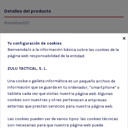
Detalles del producto
Reseñas
(0)
×
Tu configuración de cookies
Marca
Bienvenida/o a la información básica sobre las cookies de la
página web responsabilidad de la entidad:
ZULU TACTICAL, S. L.
Una cookie o galleta informática es un pequeño archivo de
información que se guarda en tu ordenador, “smartphone” o
tableta cada vez que visitas nuestra página web. Algunas
Suscríbete a nuestro boletín
cookies son nuestras y otras pertenecen a empresas
externas que prestan servicios para nuestra página web.
Las cookies pueden ser de varios tipos: las cookies técnicas
son necesarias para que nuestra página web pueda
Puede darse de baja en cualquier momento. Para ello, consulte nuestra