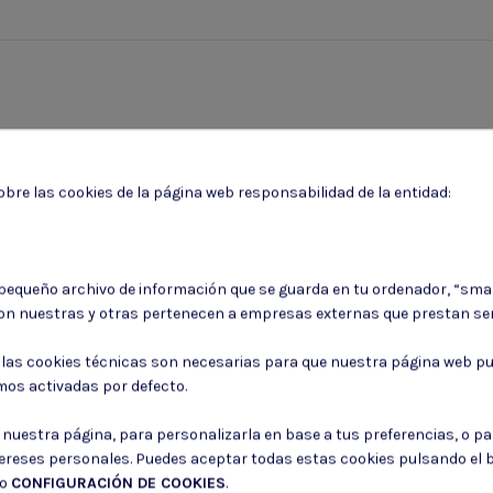
bre las cookies de la página web responsabilidad de la entidad:
 pequeño archivo de información que se guarda en tu ordenador, “sma
on nuestras y otras pertenecen a empresas externas que prestan ser
Puede darse de baja en cualquier momento. Para ello, consulte nuestra informa
: las cookies técnicas son necesarias para que nuestra página web pu
mos activadas por defecto.
Consiento el uso de mis datos para los fines indicados en la
Política de 
Consiento el uso de mis datos personales para recibir publicidad de su e
r nuestra página, para personalizarla en base a tus preferencias, o p
tereses personales. Puedes aceptar todas estas cookies pulsando el
do
CONFIGURACIÓN DE COOKIES
.