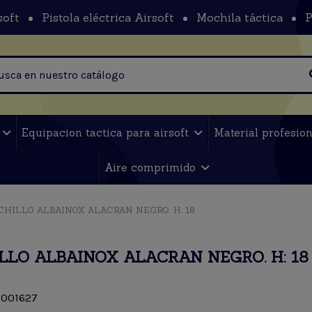
soft
Pistola eléctrica Airsoft
Mochila táctica
P
t
Equipacion tactica para airsoft
Material profesio
Aire comprimido
CHILLO ALBAINOX ALACRAN NEGRO. H: 18
LLO ALBAINOX ALACRAN NEGRO. H: 18
001627