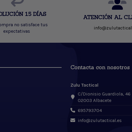
OLUCIÓN 15 DÍAS
ATENCIÓN AL CL
compra no satisface tus
info@zulutactical
expectativas
Contacta con nosotros
Zulu Tactical
C/Dionisio Guardiola, 46
02003 Albacete
695793704
info@zulutactical.es