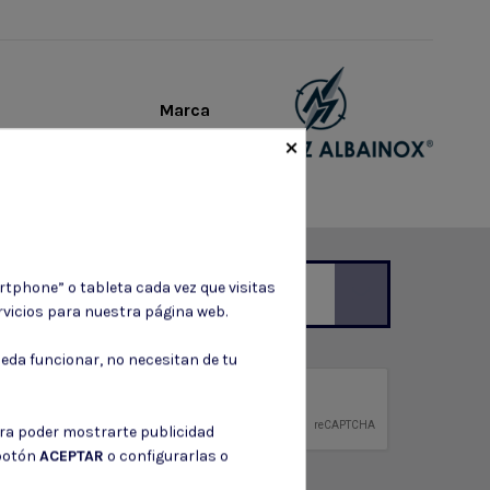
Marca
×
rtphone” o tableta cada vez que visitas
vicios para nuestra página web.
ción de contacto en el aviso legal.
eda funcionar, no necesitan de tu
privacidad
ntidad.
ara poder mostrarte publicidad
 botón
ACEPTAR
o configurarlas o