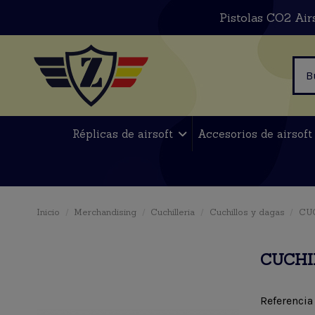
Pistolas CO2 Air
Réplicas de airsoft
Accesorios de airsof
Inicio
Merchandising
Cuchilleria
Cuchillos y dagas
CU
CUCHI
Referencia