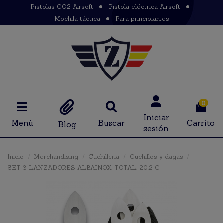
Pistolas CO2 Airsoft
Pistola eléctrica Airsoft
Mochila táctica
Para principiantes
0
Iniciar
Menú
Buscar
Carrito
Blog
sesión
Inicio
Merchandising
Cuchilleria
Cuchillos y dagas
SET 3 LANZADORES ALBAINOX. TOTAL: 20.2 C