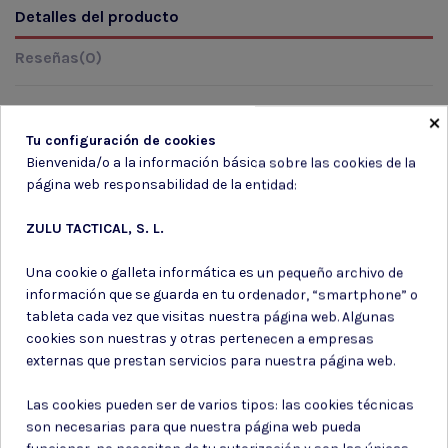
Detalles del producto
Reseñas
(0)
×
Tu configuración de cookies
Marca
Bienvenida/o a la información básica sobre las cookies de la
página web responsabilidad de la entidad:
ZULU TACTICAL, S. L.
Una cookie o galleta informática es un pequeño archivo de
información que se guarda en tu ordenador, “smartphone” o
Suscríbete a nuestro boletín
tableta cada vez que visitas nuestra página web. Algunas
cookies son nuestras y otras pertenecen a empresas
externas que prestan servicios para nuestra página web.
Las cookies pueden ser de varios tipos: las cookies técnicas
Puede darse de baja en cualquier momento. Para ello, consulte nuestra
son necesarias para que nuestra página web pueda
información de contacto en el aviso legal.