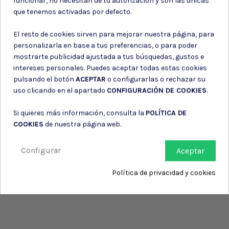
funcionar, no necesitan de tu autorización y son las únicas
Consiento el uso de mis datos para los fines indicados en la
que tenemos activadas por defecto.
Política de privacidad
Consiento el uso de mis datos personales para recibir publicidad
El resto de cookies sirven para mejorar nuestra página, para
de su entidad.
personalizarla en base a tus preferencias, o para poder
mostrarte publicidad ajustada a tus búsquedas, gustos e
intereses personales. Puedes aceptar todas estas cookies
pulsando el botón
ACEPTAR
o configurarlas o rechazar su
uso clicando en el apartado
CONFIGURACIÓN DE COOKIES
.
Si quieres más información, consulta la
POLÍTICA DE
COOKIES
de nuestra página web.
Configurar
Aceptar
Política de privacidad y cookies