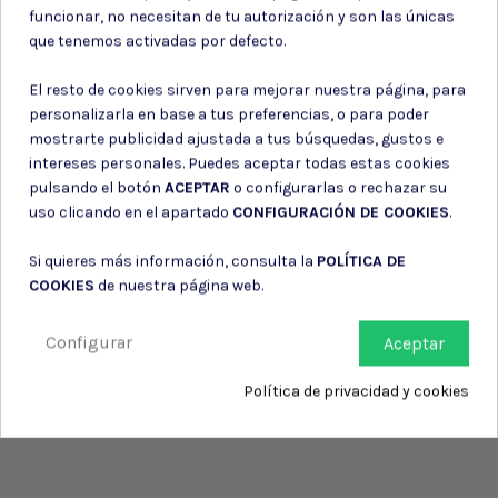
Puede darse de baja en cualquier momento. Para ello, consulte nuestra
funcionar, no necesitan de tu autorización y son las únicas
información de contacto en el aviso legal.
que tenemos activadas por defecto.
Consiento el uso de mis datos para los fines indicados en la
Política de privacidad
El resto de cookies sirven para mejorar nuestra página, para
Consiento el uso de mis datos personales para recibir publicidad
personalizarla en base a tus preferencias, o para poder
de su entidad.
mostrarte publicidad ajustada a tus búsquedas, gustos e
intereses personales. Puedes aceptar todas estas cookies
pulsando el botón
ACEPTAR
o configurarlas o rechazar su
uso clicando en el apartado
CONFIGURACIÓN DE COOKIES
.
Si quieres más información, consulta la
POLÍTICA DE
COOKIES
de nuestra página web.
Configurar
Aceptar
Política de privacidad y cookies