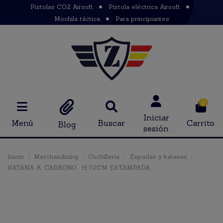
Pistolas CO2 Airsoft
Pistola eléctrica Airsoft
Mochila táctica
Para principiantes
0
Iniciar
Menú
Buscar
Carrito
Blog
sesión
Inicio
Merchandising
Cuchilleria
Espadas y katanas
KATANA A. CARBONO . H:70CM ESTAMPADA