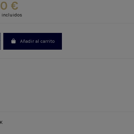
50 €
 incluidos
Añadir al carrito
&K