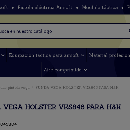
soft
Pistola eléctrica Airsoft
Mochila táctica
P
t
Equipacion tactica para airsoft
Material profesio
Aire comprimido
das pistola vega
FUNDA VEGA HOLSTER VKS846 PARA H&K
 VEGA HOLSTER VKS846 PARA H&K
045804