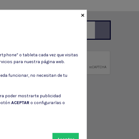
×
ción de contacto en el aviso legal.
rtphone” o tableta cada vez que visitas
privacidad
vicios para nuestra página web.
ntidad.
eda funcionar, no necesitan de tu
ara poder mostrarte publicidad
 botón
ACEPTAR
o configurarlas o