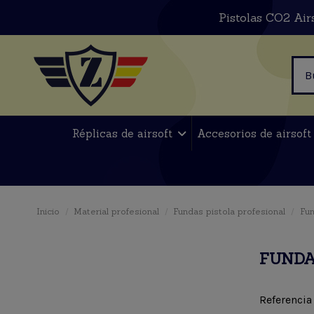
Pistolas CO2 Air
Réplicas de airsoft
Accesorios de airsof
Inicio
Material profesional
Fundas pistola profesional
Fun
FUNDA
Referencia