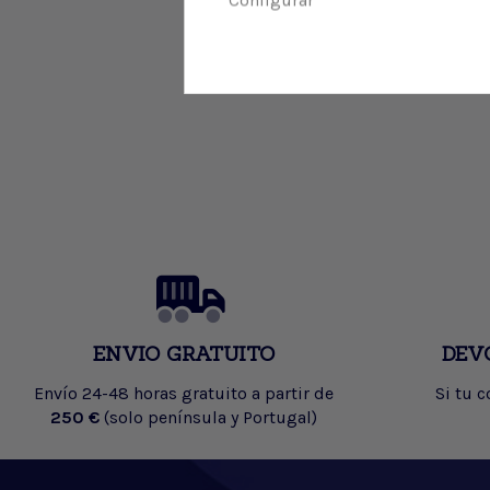
ENVIO GRATUITO
DEV
Envío 24-48 horas gratuito a partir de
Si tu 
250 €
(solo península y Portugal)