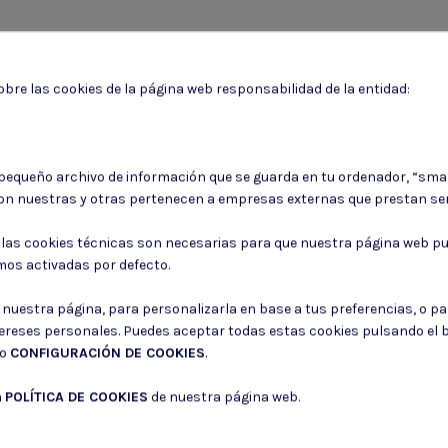
bre las cookies de la página web responsabilidad de la entidad:
Puede darse de baja en cualquier momento. Para ello, consulte nuestra informa
 pequeño archivo de información que se guarda en tu ordenador, “sma
Consiento el uso de mis datos para los fines indicados en la
Política de 
on nuestras y otras pertenecen a empresas externas que prestan ser
Consiento el uso de mis datos personales para recibir publicidad de su e
: las cookies técnicas son necesarias para que nuestra página web pu
mos activadas por defecto.
r nuestra página, para personalizarla en base a tus preferencias, o p
tereses personales. Puedes aceptar todas estas cookies pulsando el
do
CONFIGURACIÓN DE COOKIES
.
a
POLÍTICA DE COOKIES
de nuestra página web.