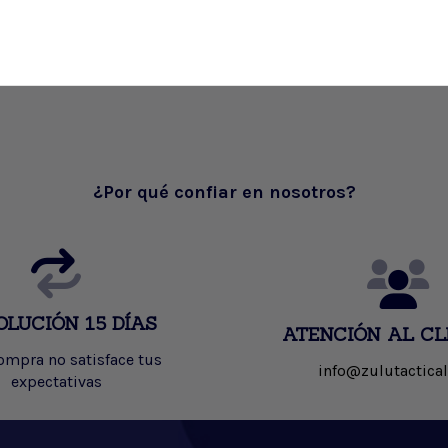
¿Por qué confiar en nosotros?
OLUCIÓN 15 DÍAS
ATENCIÓN AL CL
compra no satisface tus
info@zulutactical
expectativas