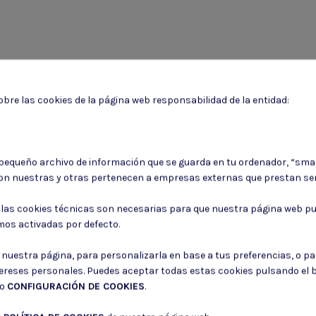
bre las cookies de la página web responsabilidad de la entidad:
 pequeño archivo de información que se guarda en tu ordenador, “sma
Puede darse de baja en cualquier momento. Para ello, consulte nuestra informa
on nuestras y otras pertenecen a empresas externas que prestan ser
Consiento el uso de mis datos para los fines indicados en la
Política de 
: las cookies técnicas son necesarias para que nuestra página web pu
mos activadas por defecto.
Consiento el uso de mis datos personales para recibir publicidad de su e
r nuestra página, para personalizarla en base a tus preferencias, o p
tereses personales. Puedes aceptar todas estas cookies pulsando el
do
CONFIGURACIÓN DE COOKIES
.