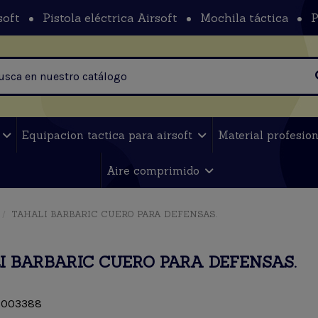
soft
Pistola eléctrica Airsoft
Mochila táctica
P
t
Equipacion tactica para airsoft
Material profesio
Aire comprimido
TAHALI BARBARIC CUERO PARA DEFENSAS.
I BARBARIC CUERO PARA DEFENSAS.
003388