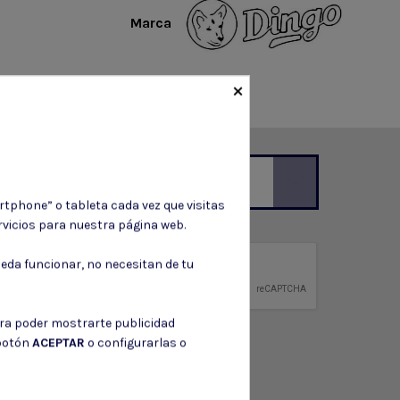
Marca
×
rtphone” o tableta cada vez que visitas
ción de contacto en el aviso legal.
vicios para nuestra página web.
privacidad
eda funcionar, no necesitan de tu
ntidad.
ara poder mostrarte publicidad
 botón
ACEPTAR
o configurarlas o