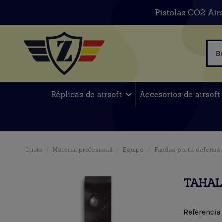
Pistolas CO2 Air
Réplicas de airsoft
Accesorios de airsof
Inicio
Material profesional
Equipo
Fundas porta defensa
TAHAL
Referencia