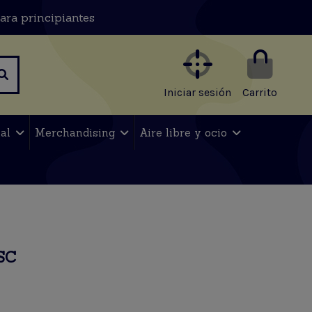
ara principiantes
Iniciar sesión
Carrito
nal
Merchandising
Aire libre y ocio
SC