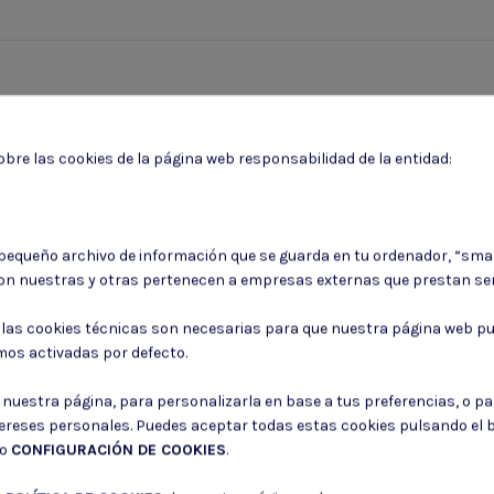
bre las cookies de la página web responsabilidad de la entidad:
 pequeño archivo de información que se guarda en tu ordenador, “sma
on nuestras y otras pertenecen a empresas externas que prestan ser
Puede darse de baja en cualquier momento. Para ello, consulte nuestra informa
: las cookies técnicas son necesarias para que nuestra página web pu
Consiento el uso de mis datos para los fines indicados en la
Política de 
mos activadas por defecto.
Consiento el uso de mis datos personales para recibir publicidad de su e
r nuestra página, para personalizarla en base a tus preferencias, o p
tereses personales. Puedes aceptar todas estas cookies pulsando el
do
CONFIGURACIÓN DE COOKIES
.