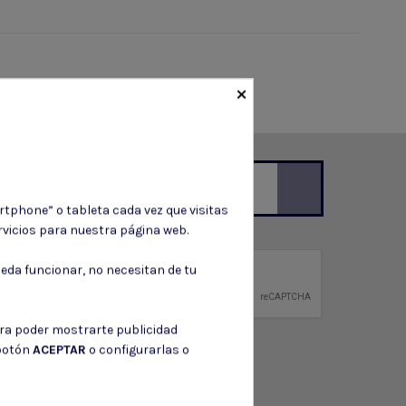
×
rtphone” o tableta cada vez que visitas
vicios para nuestra página web.
ción de contacto en el aviso legal.
eda funcionar, no necesitan de tu
privacidad
ntidad.
ara poder mostrarte publicidad
 botón
ACEPTAR
o configurarlas o