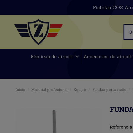
Pistolas CO2 Air
Réplicas de airsoft
Accesorios de airsof
Inicio
Material profesional
Equipo
Fundas porta radio
FUNDA
Referencia