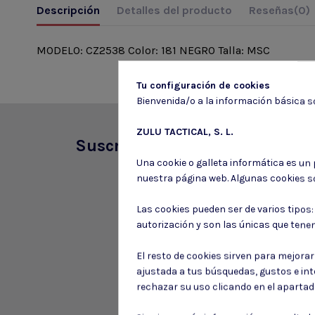
Descripción
Detalles del producto
Reseñas
(0)
MODELO: CZ2538 Color: 181 NEGRO Talla: MSC
Tu configuración de cookies
Bienvenida/o a la información básica so
ZULU TACTICAL, S. L.
Suscríbete a nuestro boletín
Una cookie o galleta informática es un
nuestra página web. Algunas cookies s
Las cookies pueden ser de varios tipos
autorización y son las únicas que tene
El resto de cookies sirven para mejora
ajustada a tus búsquedas, gustos e in
rechazar su uso clicando en el aparta