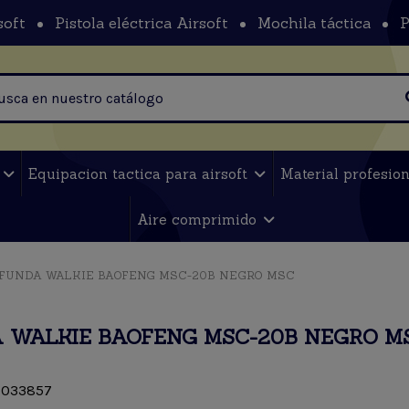
soft
Pistola eléctrica Airsoft
Mochila táctica
P
t
Equipacion tactica para airsoft
Material profesio
Aire comprimido
FUNDA WALKIE BAOFENG MSC-20B NEGRO MSC
 WALKIE BAOFENG MSC-20B NEGRO M
033857