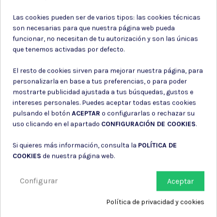
Suscríbete a nuestro boletín
Las cookies pueden ser de varios tipos: las cookies técnicas
son necesarias para que nuestra página web pueda
funcionar, no necesitan de tu autorización y son las únicas
que tenemos activadas por defecto.
Puede darse de baja en cualquier momento. Para ello, consulte nuestra
El resto de cookies sirven para mejorar nuestra página, para
información de contacto en el aviso legal.
personalizarla en base a tus preferencias, o para poder
Consiento el uso de mis datos para los fines indicados en la
mostrarte publicidad ajustada a tus búsquedas, gustos e
Política de privacidad
intereses personales. Puedes aceptar todas estas cookies
Consiento el uso de mis datos personales para recibir publicidad
de su entidad.
pulsando el botón
ACEPTAR
o configurarlas o rechazar su
uso clicando en el apartado
CONFIGURACIÓN DE COOKIES
.
Si quieres más información, consulta la
POLÍTICA DE
COOKIES
de nuestra página web.
Configurar
Aceptar
Política de privacidad y cookies