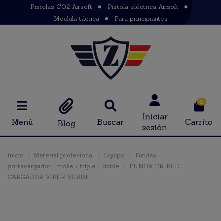
Pistolas CO2 Airsoft
Pistola eléctrica Airsoft
Mochila táctica
Para principiantes
0
Iniciar
Menú
Buscar
Carrito
Blog
sesión
Inicio
Material profesional
Equipo
Fundas
portacargador + molle + triple + doble
FUNDA TRIPLE
CARGADOR VIPER VERDE