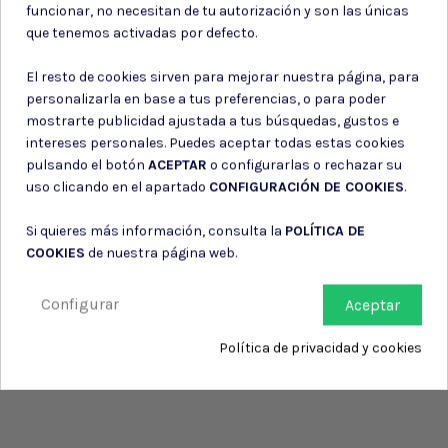
funcionar, no necesitan de tu autorización y son las únicas
información de contacto en el aviso legal.
que tenemos activadas por defecto.
Consiento el uso de mis datos para los fines indicados en la
Política de privacidad
El resto de cookies sirven para mejorar nuestra página, para
Consiento el uso de mis datos personales para recibir publicidad
de su entidad.
personalizarla en base a tus preferencias, o para poder
mostrarte publicidad ajustada a tus búsquedas, gustos e
intereses personales. Puedes aceptar todas estas cookies
pulsando el botón
ACEPTAR
o configurarlas o rechazar su
uso clicando en el apartado
CONFIGURACIÓN DE COOKIES
.
Si quieres más información, consulta la
POLÍTICA DE
COOKIES
de nuestra página web.
Configurar
Aceptar
Política de privacidad y cookies