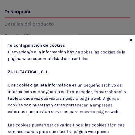
Descripción
Detalles del producto
Reseñas
(0)
×
Tu configuración de cookies
Bienvenida/o a la información básica sobre las cookies de la
SE ADAPTA A LA MAYORIA DE CARGADORES DE FUSILES,
página web responsabilidad de la entidad:
RETENCIÓN ELASTICA Y MOLLE COMPATIBLE.
ZULU TACTICAL, S. L.
Una cookie o galleta informática es un pequeño archivo de
información que se guarda en tu ordenador, “smartphone” o
tableta cada vez que visitas nuestra página web. Algunas
Suscríbete a nuestro boletín
cookies son nuestras y otras pertenecen a empresas
externas que prestan servicios para nuestra página web.
Las cookies pueden ser de varios tipos: las cookies técnicas
son necesarias para que nuestra página web pueda
Puede darse de baja en cualquier momento. Para ello, consulte nuestra