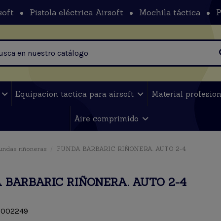
soft
Pistola eléctrica Airsoft
Mochila táctica
P
t
Equipacion tactica para airsoft
Material profesio
Aire comprimido
undas riñoneras
FUNDA BARBARIC RIÑONERA. AUTO 2-4
 BARBARIC RIÑONERA. AUTO 2-4
002249