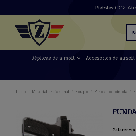
Pistolas CO2 Air
Réplicas de airsoft
Accesorios de airsof
Inicio
Material profesional
Equipo
Fundas de pistola
F
FUNDA
Referencia