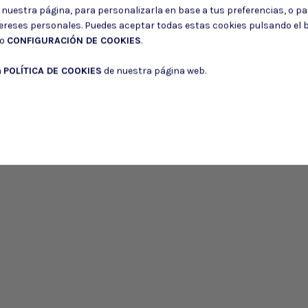
Puede darse de baja en cualquier momento. Para ello, consulte nuestra informa
r nuestra página, para personalizarla en base a tus preferencias, o p
tereses personales. Puedes aceptar todas estas cookies pulsando el
Consiento el uso de mis datos para los fines indicados en la
Política de 
do
CONFIGURACIÓN DE COOKIES
.
Consiento el uso de mis datos personales para recibir publicidad de su e
a
POLÍTICA DE COOKIES
de nuestra página web.