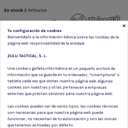
En stock
2 Artículos
Marca
×
Tu configuración de cookies
Bienvenida/o a la información básica sobre las cookies de la
página web responsabilidad de la entidad:
ZULU TACTICAL, S. L.
Una cookie o galleta informática es un pequeño archivo de
Suscríbete a nuestro boletín
información que se guarda en tu ordenador, “smartphone” o
tableta cada vez que visitas nuestra página web. Algunas
cookies son nuestras y otras pertenecen a empresas
externas que prestan servicios para nuestra página web.
Puede darse de baja en cualquier momento. Para ello, consulte nuestra
Las cookies pueden ser de varios tipos: las cookies técnicas
información de contacto en el aviso legal.
son necesarias para que nuestra página web pueda
Consiento el uso de mis datos para los fines indicados en la
funcionar, no necesitan de tu autorización y son las únicas
Política de privacidad
que tenemos activadas por defecto.
Consiento el uso de mis datos personales para recibir publicidad