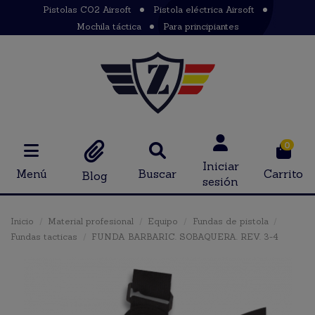
Pistolas CO2 Airsoft
Pistola eléctrica Airsoft
Mochila táctica
Para principiantes
0
Iniciar
Menú
Buscar
Carrito
Blog
sesión
Inicio
Material profesional
Equipo
Fundas de pistola
Fundas tacticas
FUNDA BARBARIC. SOBAQUERA. REV. 3-4