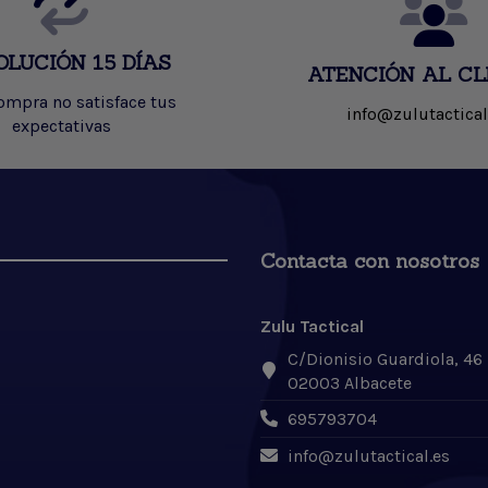
OLUCIÓN 15 DÍAS
ATENCIÓN AL CL
compra no satisface tus
info@zulutactical
expectativas
Contacta con nosotros
Zulu Tactical
C/Dionisio Guardiola, 46
02003 Albacete
695793704
info@zulutactical.es