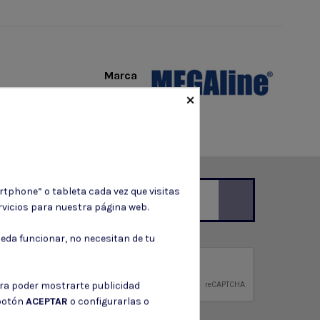
Marca
×
rtphone” o tableta cada vez que visitas
vicios para nuestra página web.
ción de contacto en el aviso legal.
eda funcionar, no necesitan de tu
privacidad
ntidad.
ara poder mostrarte publicidad
 botón
ACEPTAR
o configurarlas o