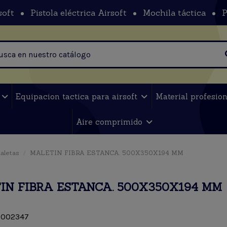
soft
Pistola eléctrica Airsoft
Mochila táctica
P
t
Equipacion tactica para airsoft
Material profesio
Aire comprimido
aletas
MALETIN FIBRA ESTANCA. 500X350X194 MM
IN FIBRA ESTANCA. 500X350X194 MM
002347