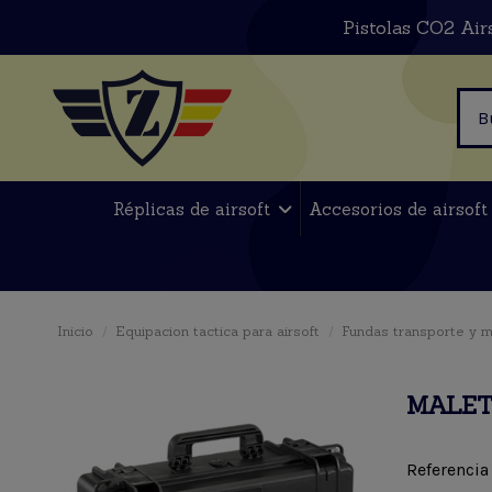
Pistolas CO2 Air
Réplicas de airsoft
Accesorios de airsof
Inicio
Equipacion tactica para airsoft
Fundas transporte y m
MALET
Referencia