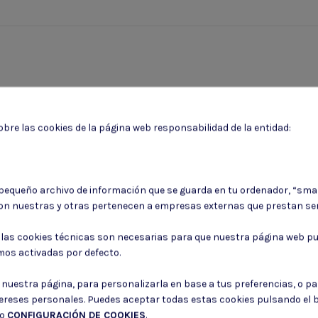
bre las cookies de la página web responsabilidad de la entidad:
 pequeño archivo de información que se guarda en tu ordenador, “sma
on nuestras y otras pertenecen a empresas externas que prestan ser
Puede darse de baja en cualquier momento. Para ello, consulte nuestra informa
: las cookies técnicas son necesarias para que nuestra página web pu
mos activadas por defecto.
Consiento el uso de mis datos para los fines indicados en la
Política de 
Consiento el uso de mis datos personales para recibir publicidad de su e
r nuestra página, para personalizarla en base a tus preferencias, o p
tereses personales. Puedes aceptar todas estas cookies pulsando el
do
CONFIGURACIÓN DE COOKIES
.