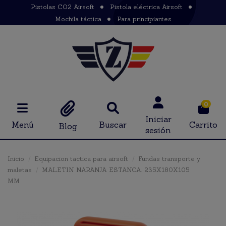
Pistolas CO2 Airsoft
Pistola eléctrica Airsoft
Mochila táctica
Para principiantes
0
Iniciar
Menú
Buscar
Carrito
Blog
sesión
Inicio
Equipacion tactica para airsoft
Fundas transporte y
maletas
MALETIN NARANJA ESTANCA. 235X180X105
MM