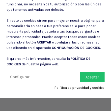
Puede darse de baja en cualquier momento. Para ello, consulte nuestra
funcionar, no necesitan de tu autorización y son las únicas
información de contacto en el aviso legal.
que tenemos activadas por defecto.
Consiento el uso de mis datos para los fines indicados en la
Política de privacidad
El resto de cookies sirven para mejorar nuestra página, para
Consiento el uso de mis datos personales para recibir publicidad
personalizarla en base a tus preferencias, o para poder
de su entidad.
mostrarte publicidad ajustada a tus búsquedas, gustos e
intereses personales. Puedes aceptar todas estas cookies
pulsando el botón
ACEPTAR
o configurarlas o rechazar su
uso clicando en el apartado
CONFIGURACIÓN DE COOKIES
.
Si quieres más información, consulta la
POLÍTICA DE
COOKIES
de nuestra página web.
Configurar
Aceptar
Política de privacidad y cookies