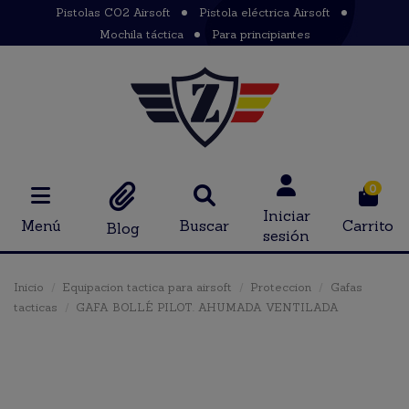
Pistolas CO2 Airsoft
Pistola eléctrica Airsoft
Mochila táctica
Para principiantes
0
Iniciar
Menú
Buscar
Carrito
Blog
sesión
Inicio
Equipacion tactica para airsoft
Proteccion
Gafas
tacticas
GAFA BOLLÉ PILOT. AHUMADA VENTILADA