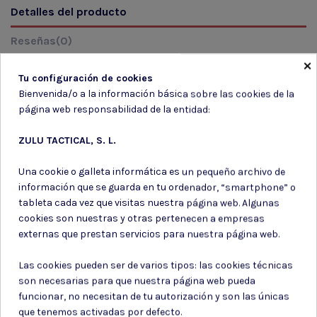
Detalles del producto
Reseñas
(0)
×
Tu configuración de cookies
Marca
BOLLÃ
Bienvenida/o a la información básica sobre las cookies de la
página web responsabilidad de la entidad:
ZULU TACTICAL, S. L.
Una cookie o galleta informática es un pequeño archivo de
Suscríbete a nuestro boletín
información que se guarda en tu ordenador, “smartphone” o
tableta cada vez que visitas nuestra página web. Algunas
cookies son nuestras y otras pertenecen a empresas
externas que prestan servicios para nuestra página web.
Puede darse de baja en cualquier momento. Para ello, consulte nuestra
Las cookies pueden ser de varios tipos: las cookies técnicas
información de contacto en el aviso legal.
son necesarias para que nuestra página web pueda
Consiento el uso de mis datos para los fines indicados en la
funcionar, no necesitan de tu autorización y son las únicas
Política de privacidad
que tenemos activadas por defecto.
Consiento el uso de mis datos personales para recibir publicidad