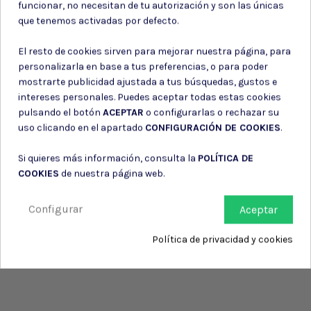
información de contacto en el aviso legal.
funcionar, no necesitan de tu autorización y son las únicas
que tenemos activadas por defecto.
Consiento el uso de mis datos para los fines indicados en la
Política de privacidad
Consiento el uso de mis datos personales para recibir publicidad
El resto de cookies sirven para mejorar nuestra página, para
de su entidad.
personalizarla en base a tus preferencias, o para poder
mostrarte publicidad ajustada a tus búsquedas, gustos e
intereses personales. Puedes aceptar todas estas cookies
pulsando el botón
ACEPTAR
o configurarlas o rechazar su
uso clicando en el apartado
CONFIGURACIÓN DE COOKIES
.
Si quieres más información, consulta la
POLÍTICA DE
COOKIES
de nuestra página web.
Configurar
Aceptar
Política de privacidad y cookies