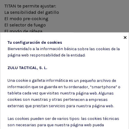
TITAN te permite ajustar:
La sensibilidad del gatillo
El modo pre-cocking
El selector de fuego
El modo de ráfaga
×
La cadencia de tiro
Tu configuración de cookies
Los avisos de bajo nivel de batería
Bienvenida/o a la información básica sobre las cookies de la
La protección de la batería
página web responsabilidad de la entidad:
El retraso ente disparos (sniper delay)
ZULU TACTICAL, S. L.
Una cookie o galleta informática es un pequeño archivo de
información que se guarda en tu ordenador, “smartphone” o
tableta cada vez que visitas nuestra página web. Algunas
Suscríbete a nuestro boletín
cookies son nuestras y otras pertenecen a empresas
externas que prestan servicios para nuestra página web.
Las cookies pueden ser de varios tipos: las cookies técnicas
son necesarias para que nuestra página web pueda
Puede darse de baja en cualquier momento. Para ello, consulte nuestra