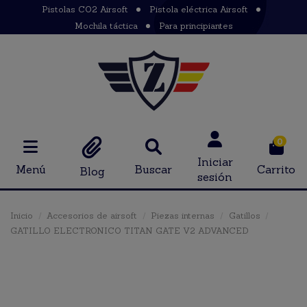
Pistolas CO2 Airsoft
Pistola eléctrica Airsoft
Mochila táctica
Para principiantes
0
Iniciar
Menú
Buscar
Carrito
Blog
sesión
Inicio
Accesorios de airsoft
Piezas internas
Gatillos
GATILLO ELECTRONICO TITAN GATE V2 ADVANCED