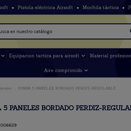
soft
Pistola eléctrica Airsoft
Mochila táctica
P
t
Equipacion tactica para airsoft
Material profesio
Aire comprimido
imales
GORRA 5 PANELES BORDADO PERDIZ-REGULABLE
 5 PANELES BORDADO PERDIZ-REGULA
006629