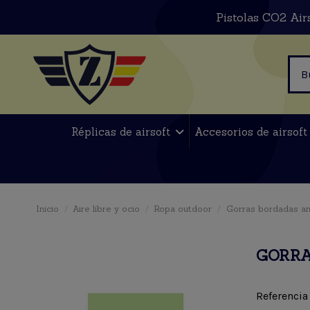
Pistolas CO2 Air
Réplicas de airsoft
Accesorios de airsof
Inicio
Aire libre y ocio
Ropa outdoor
Gorras bordadas an
GORRA
Referencia