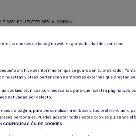
LE 65% POLIESTER 35% ALGODON.
bre las cookies de la página web responsabilidad de la entidad:
 pequeño archivo de información que se guarda en tu ordenador, “sma
on nuestras y otras pertenecen a empresas externas que prestan ser
Puede darse de baja en cualquier momento. Para ello, consulte nuestra informa
: las cookies técnicas son necesarias para que nuestra página web pu
Consiento el uso de mis datos para los fines indicados en la
Política de 
mos activadas por defecto.
Consiento el uso de mis datos personales para recibir publicidad de su e
r nuestra página, para personalizarla en base a tus preferencias, o p
tereses personales. Puedes aceptar todas estas cookies pulsando el
do
CONFIGURACIÓN DE COOKIES
.