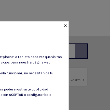
×
rtphone” o tableta cada vez que visitas
vicios para nuestra página web.
ción de contacto en el aviso legal.
eda funcionar, no necesitan de tu
privacidad
ntidad.
ara poder mostrarte publicidad
 botón
ACEPTAR
o configurarlas o