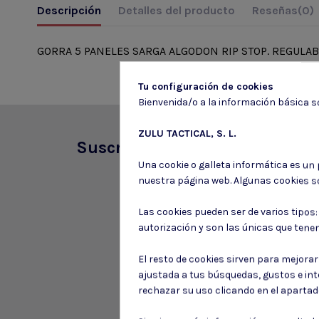
Descripción
Detalles del producto
Reseñas
(0)
GORRA 5 PANELES SARGA ALGODON RIP STOP. REGULAB
Tu configuración de cookies
Bienvenida/o a la información básica so
ZULU TACTICAL, S. L.
Suscríbete a nuestro boletín
Una cookie o galleta informática es un
nuestra página web. Algunas cookies s
Las cookies pueden ser de varios tipos
autorización y son las únicas que tene
El resto de cookies sirven para mejora
ajustada a tus búsquedas, gustos e in
rechazar su uso clicando en el aparta