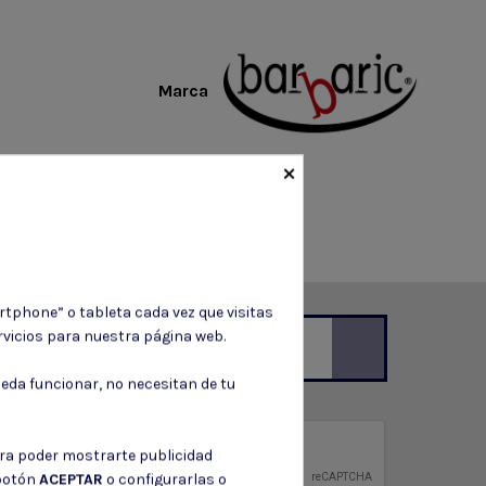
Marca
×
rtphone” o tableta cada vez que visitas
vicios para nuestra página web.
eda funcionar, no necesitan de tu
ción de contacto en el aviso legal.
privacidad
ara poder mostrarte publicidad
ntidad.
 botón
ACEPTAR
o configurarlas o