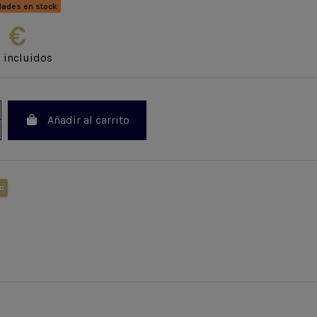
dades en stock
 €
 incluidos
Añadir al carrito
o