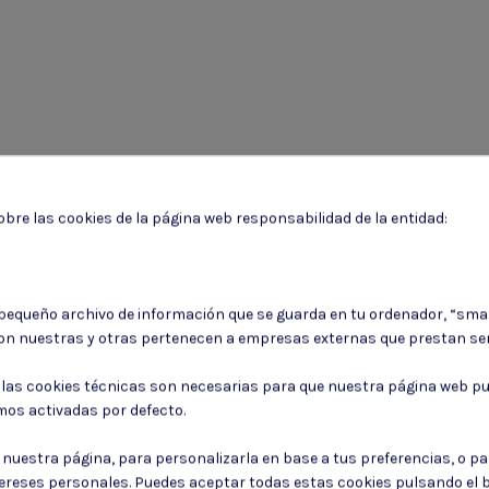
bre las cookies de la página web responsabilidad de la entidad:
 pequeño archivo de información que se guarda en tu ordenador, “sma
on nuestras y otras pertenecen a empresas externas que prestan ser
: las cookies técnicas son necesarias para que nuestra página web pu
Puede darse de baja en cualquier momento. Para ello, consulte nuestra informa
mos activadas por defecto.
Consiento el uso de mis datos para los fines indicados en la
Política de 
r nuestra página, para personalizarla en base a tus preferencias, o p
Consiento el uso de mis datos personales para recibir publicidad de su e
tereses personales. Puedes aceptar todas estas cookies pulsando el