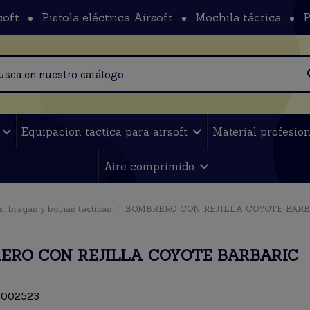
soft
Pistola eléctrica Airsoft
Mochila táctica
P
t
Equipacion tactica para airsoft
Material profesio
Aire comprimido
s, bragas y boinas tacticas
SOMBRERO CON REJILLA COYOTE BARB
ERO CON REJILLA COYOTE BARBARIC
002523