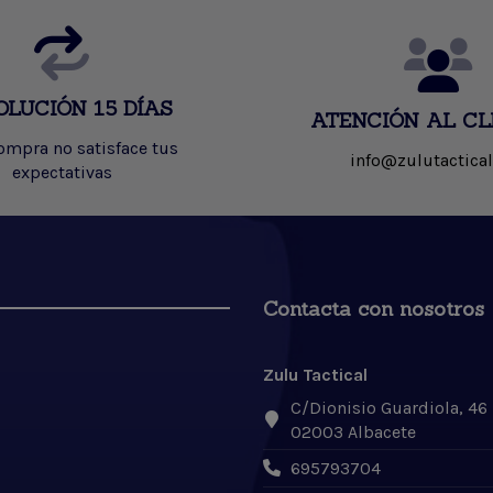
OLUCIÓN 15 DÍAS
ATENCIÓN AL CL
compra no satisface tus
info@zulutactical
expectativas
Contacta con nosotros
Zulu Tactical
C/Dionisio Guardiola, 46
02003 Albacete
695793704