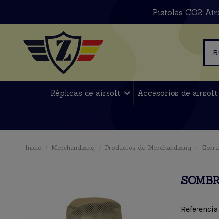
Pistolas CO2 Air
Réplicas de airsoft
Accesorios de airsof
Inicio
Merchandising
Productos de Merchandising
Gorra
SOMBR
Referencia