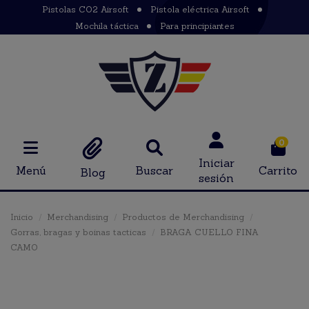
Pistolas CO2 Airsoft
Pistola eléctrica Airsoft
Mochila táctica
Para principiantes
0
Iniciar
Menú
Buscar
Carrito
Blog
sesión
Inicio
Merchandising
Productos de Merchandising
Gorras, bragas y boinas tacticas
BRAGA CUELLO FINA
CAMO