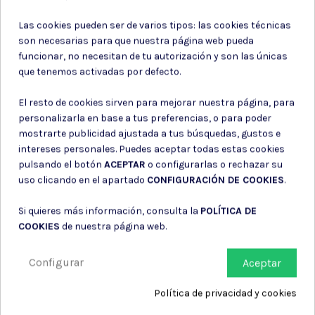
Suscríbete a nuestro boletín
Las cookies pueden ser de varios tipos: las cookies técnicas
son necesarias para que nuestra página web pueda
funcionar, no necesitan de tu autorización y son las únicas
que tenemos activadas por defecto.
Puede darse de baja en cualquier momento. Para ello, consulte nuestra
El resto de cookies sirven para mejorar nuestra página, para
información de contacto en el aviso legal.
personalizarla en base a tus preferencias, o para poder
Consiento el uso de mis datos para los fines indicados en la
mostrarte publicidad ajustada a tus búsquedas, gustos e
Política de privacidad
intereses personales. Puedes aceptar todas estas cookies
Consiento el uso de mis datos personales para recibir publicidad
de su entidad.
pulsando el botón
ACEPTAR
o configurarlas o rechazar su
uso clicando en el apartado
CONFIGURACIÓN DE COOKIES
.
Si quieres más información, consulta la
POLÍTICA DE
COOKIES
de nuestra página web.
Configurar
Aceptar
Política de privacidad y cookies