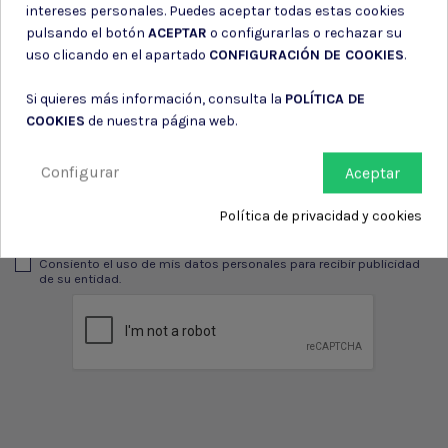
intereses personales. Puedes aceptar todas estas cookies
pulsando el botón
ACEPTAR
o configurarlas o rechazar su
uso clicando en el apartado
CONFIGURACIÓN DE COOKIES
.
Suscríbete a nuestro boletín
Si quieres más información, consulta la
POLÍTICA DE
COOKIES
de nuestra página web.
Configurar
Aceptar
Puede darse de baja en cualquier momento. Para ello, consulte nuestra
información de contacto en el aviso legal.
Política de privacidad y cookies
Consiento el uso de mis datos para los fines indicados en la
Política de privacidad
Consiento el uso de mis datos personales para recibir publicidad
de su entidad.