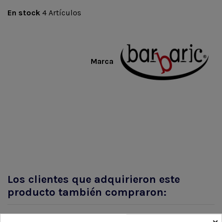
En stock
4 Artículos
Marca
Los clientes que adquirieron este
producto también compraron:
×