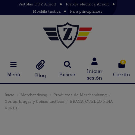
Pistolas CO2 Airsoft
Pistola eléctrica Airsoft
Mochila táctica
Para principiantes
0
Iniciar
Menú
Buscar
Carrito
Blog
sesión
Inicio
Merchandising
Productos de Merchandising
Gorras, bragas y boinas tacticas
BRAGA CUELLO FINA
VERDE