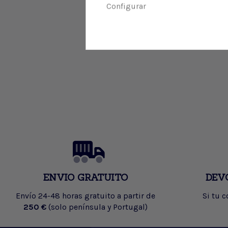
Configurar
ENVIO GRATUITO
DEV
Envío 24-48 horas gratuito a partir de
Si tu 
250 €
(solo península y Portugal)