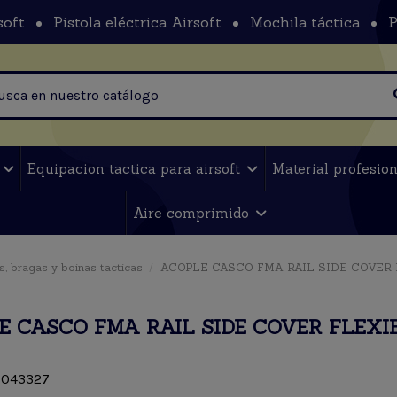
soft
Pistola eléctrica Airsoft
Mochila táctica
P
t
Equipacion tactica para airsoft
Material profesio
Aire comprimido
s, bragas y boinas tacticas
ACOPLE CASCO FMA RAIL SIDE COVER
E CASCO FMA RAIL SIDE COVER FLEXI
043327