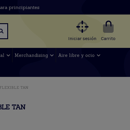
ara principiantes
Iniciar sesión
Carrito
nal
Merchandising
Aire libre y ocio
 FLEXIBLE TAN
BLE TAN