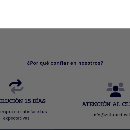
¿Por qué confiar en nosotros?
OLUCIÓN 15 DÍAS
ATENCIÓN AL CL
compra no satisface tus
info@zulutactical
expectativas