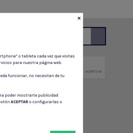
×
ción de contacto en el aviso legal.
rtphone” o tableta cada vez que visitas
vicios para nuestra página web.
privacidad
ntidad.
eda funcionar, no necesitan de tu
ara poder mostrarte publicidad
 botón
ACEPTAR
o configurarlas o