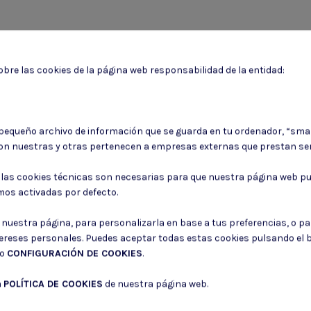
bre las cookies de la página web responsabilidad de la entidad:
Puede darse de baja en cualquier momento. Para ello, consulte nuestra informa
 pequeño archivo de información que se guarda en tu ordenador, “sma
on nuestras y otras pertenecen a empresas externas que prestan ser
Consiento el uso de mis datos para los fines indicados en la
Política de 
Consiento el uso de mis datos personales para recibir publicidad de su e
: las cookies técnicas son necesarias para que nuestra página web pu
mos activadas por defecto.
r nuestra página, para personalizarla en base a tus preferencias, o p
tereses personales. Puedes aceptar todas estas cookies pulsando el
do
CONFIGURACIÓN DE COOKIES
.
a
POLÍTICA DE COOKIES
de nuestra página web.