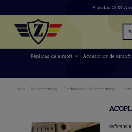
Pistolas CO2 Air
Réplicas de airsoft
Accesorios de airsof
Inicio
Merchandising
Productos de Merchandising
Gorra
ACOPL
Referencia