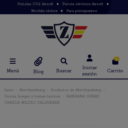
Pistolas CO2 Airsoft
Pistola eléctrica Airsoft
Mochila táctica
Para principiantes
0
Iniciar
Menú
Buscar
Carrito
Blog
sesión
Inicio
Merchandising
Productos de Merchandising
Gorras, bragas y boinas tacticas
BANDANA GORRO
CABEZA MILTEC CALAVERAS