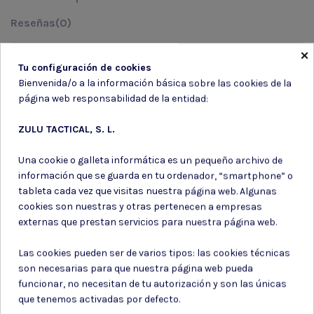
Reseñas
(0)
×
MODELO: 12229000 Color: 61 CALAVERA Talla: GORR
Tu configuración de cookies
Bienvenida/o a la información básica sobre las cookies de la
página web responsabilidad de la entidad:
ZULU TACTICAL, S. L.
Suscríbete a nuestro boletín
Una cookie o galleta informática es un pequeño archivo de
información que se guarda en tu ordenador, “smartphone” o
tableta cada vez que visitas nuestra página web. Algunas
cookies son nuestras y otras pertenecen a empresas
externas que prestan servicios para nuestra página web.
Puede darse de baja en cualquier momento. Para ello, consulte nuestra
información de contacto en el aviso legal.
Las cookies pueden ser de varios tipos: las cookies técnicas
Consiento el uso de mis datos para los fines indicados en la
son necesarias para que nuestra página web pueda
Política de privacidad
funcionar, no necesitan de tu autorización y son las únicas
Consiento el uso de mis datos personales para recibir publicidad
que tenemos activadas por defecto.
de su entidad.