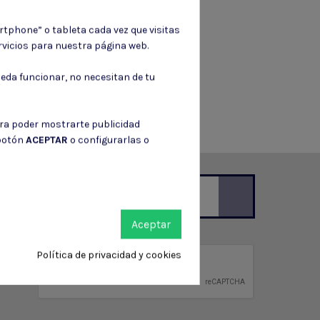
NCIADOR DE
rtphone” o tableta cada vez que visitas
MINIO QD +
vicios para nuestra página web.
HA DE ACERO
14MM
6,25 €
eda funcionar, no necesitan de tu
ara poder mostrarte publicidad
 botón
ACEPTAR
o configurarlas o
Aceptar
ción de contacto en el aviso legal.
Política de privacidad y cookies
privacidad
ntidad.