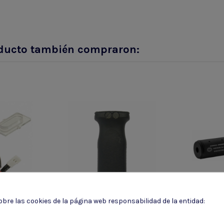
roducto también compraron:
bre las cookies de la página web responsabilidad de la entidad:
res
Grips y
Sil
es
empuñaduras
ad