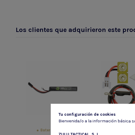
Los clientes que adquirieron este p
Tu configuración de cookies
Bienvenida/o a la información básica so
Silenciado
Baterias li-po
trazador
ZULU TACTICAL, S. L.