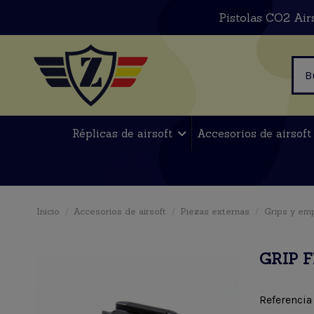
Pistolas CO2 Air
Réplicas de airsoft
Accesorios de airsof
Inicio
Accesorios de airsoft
Piezas externas
Grips y em
GRIP 
Referencia