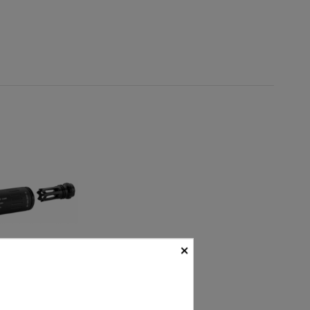
×
enciadores y
aptadores