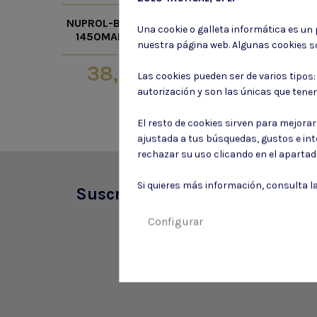
PLACA L
NUPROL-BATERIA LIPO
Una cookie o galleta informática es un
ULTRAVIOLETA
1450MAH 11.1V 30C
nuestra página web. Algunas cookies s
MAXX
38,25 €
34,70
Las cookies pueden ser de varios tipos
autorización y son las únicas que tene
El resto de cookies sirven para mejora
ajustada a tus búsquedas, gustos e in
rechazar su uso clicando en el aparta
Si quieres más información, consulta l
Suscríbete a nuestro boletín
Configurar