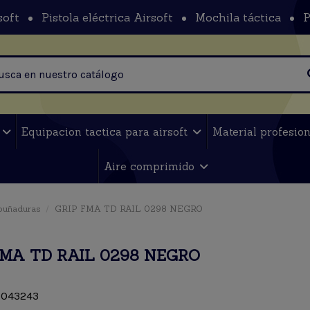
soft
Pistola eléctrica Airsoft
Mochila táctica
P
t
Equipacion tactica para airsoft
Material profesio
Aire comprimido
puñaduras
GRIP FMA TD RAIL 0298 NEGRO
FMA TD RAIL 0298 NEGRO
043243