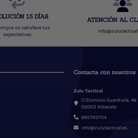
OLUCIÓN 15 DÍAS
ATENCIÓN AL CL
compra no satisface tus
info@zulutactical
expectativas
Contacta con nosotros
Zulu Tactical
C/Dionisio Guardiola, 46
02003 Albacete
695793704
info@zulutactical.es