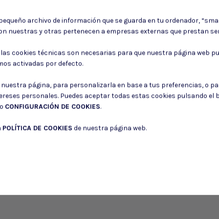
SILE
ED
EMPUÑADURA
 pequeño archivo de información que se guarda en tu ordenador, “sma
ALU
 MODELO
VERTICAL NEGRA PARA
on nuestras y otras pertenecen a empresas externas que prestan ser
BOCAC
RAIL
 €
10,50 €
2
: las cookies técnicas son necesarias para que nuestra página web pu
mos activadas por defecto.
r nuestra página, para personalizarla en base a tus preferencias, o p
tereses personales. Puedes aceptar todas estas cookies pulsando el
do
CONFIGURACIÓN DE COOKIES
.
a
POLÍTICA DE COOKIES
de nuestra página web.
Puede darse de baja en cualquier momento. Para ello, consulte nuestra informa
Consiento el uso de mis datos para los fines indicados en la
Política de 
Consiento el uso de mis datos personales para recibir publicidad de su e