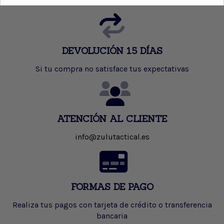
y Portugal)
DEVOLUCIÓN 15 DÍAS
Si tu compra no satisface tus expectativas
ATENCIÓN AL CLIENTE
info@zulutactical.es
FORMAS DE PAGO
Realiza tus pagos con tarjeta de crédito o transferencia
bancaria