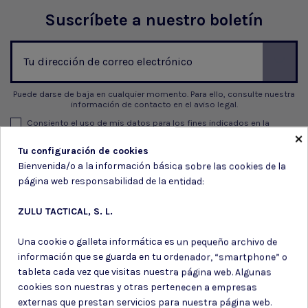
Suscríbete a nuestro boletín
Puede darse de baja en cualquier momento. Para ello, consulte nuestra
información de contacto en el aviso legal.
Consiento el uso de mis datos para los fines indicados en la
×
Política de privacidad
Consiento el uso de mis datos personales para recibir publicidad
Tu configuración de cookies
de su entidad.
Bienvenida/o a la información básica sobre las cookies de la
página web responsabilidad de la entidad:
ZULU TACTICAL, S. L.
Una cookie o galleta informática es un pequeño archivo de
información que se guarda en tu ordenador, “smartphone” o
tableta cada vez que visitas nuestra página web. Algunas
cookies son nuestras y otras pertenecen a empresas
externas que prestan servicios para nuestra página web.