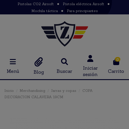
Pistolas CO2 Airsoft
Pistola eléctrica Airsoft
Mochila táctica
Para principiantes
0
Iniciar
Menú
Buscar
Carrito
Blog
sesión
Inicio
Merchandising
Jarras y copas
COPA
DECORACION CALAVERA 19CM