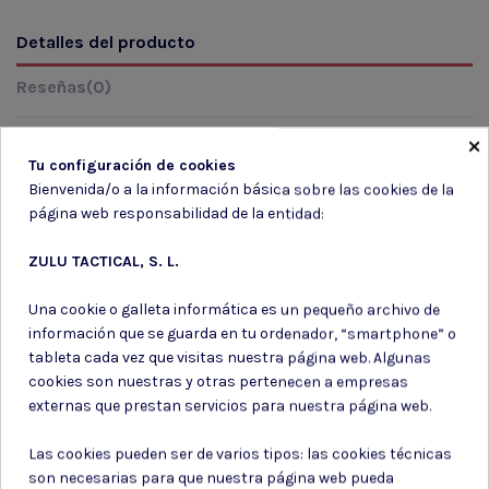
Detalles del producto
Reseñas
(0)
×
En stock
1 Artículo
Tu configuración de cookies
Marca
Bienvenida/o a la información básica sobre las cookies de la
página web responsabilidad de la entidad:
ZULU TACTICAL, S. L.
Una cookie o galleta informática es un pequeño archivo de
información que se guarda en tu ordenador, “smartphone” o
tableta cada vez que visitas nuestra página web. Algunas
Suscríbete a nuestro boletín
cookies son nuestras y otras pertenecen a empresas
externas que prestan servicios para nuestra página web.
Las cookies pueden ser de varios tipos: las cookies técnicas
son necesarias para que nuestra página web pueda
Puede darse de baja en cualquier momento. Para ello, consulte nuestra