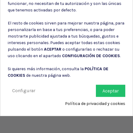
funcionar, no necesitan de tu autorización y son las únicas
información de contacto en el aviso legal.
que tenemos activadas por defecto.
Consiento el uso de mis datos para los fines indicados en la
Política de privacidad
El resto de cookies sirven para mejorar nuestra página, para
Consiento el uso de mis datos personales para recibir publicidad
de su entidad.
personalizarla en base a tus preferencias, o para poder
mostrarte publicidad ajustada a tus búsquedas, gustos e
intereses personales. Puedes aceptar todas estas cookies
pulsando el botón
ACEPTAR
o configurarlas o rechazar su
uso clicando en el apartado
CONFIGURACIÓN DE COOKIES
.
Si quieres más información, consulta la
POLÍTICA DE
COOKIES
de nuestra página web.
Configurar
Aceptar
Política de privacidad y cookies