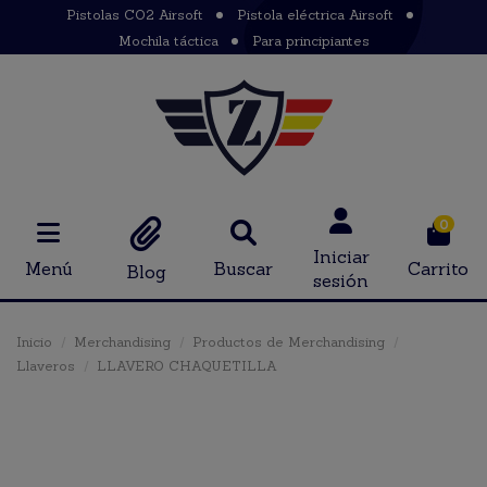
Pistolas CO2 Airsoft
Pistola eléctrica Airsoft
Mochila táctica
Para principiantes
0
Iniciar
Menú
Buscar
Carrito
Blog
sesión
Inicio
Merchandising
Productos de Merchandising
Llaveros
LLAVERO CHAQUETILLA