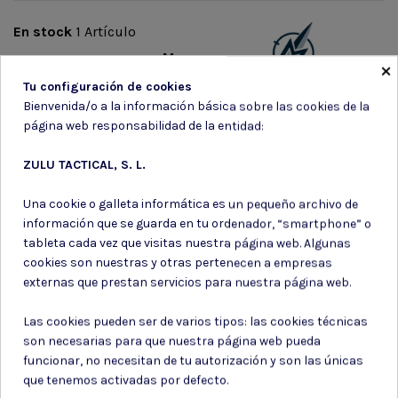
En stock
1 Artículo
Marca
×
Tu configuración de cookies
Bienvenida/o a la información básica sobre las cookies de la
página web responsabilidad de la entidad:
ZULU TACTICAL, S. L.
Suscríbete a nuestro boletín
Una cookie o galleta informática es un pequeño archivo de
información que se guarda en tu ordenador, “smartphone” o
tableta cada vez que visitas nuestra página web. Algunas
cookies son nuestras y otras pertenecen a empresas
externas que prestan servicios para nuestra página web.
Puede darse de baja en cualquier momento. Para ello, consulte nuestra
información de contacto en el aviso legal.
Las cookies pueden ser de varios tipos: las cookies técnicas
son necesarias para que nuestra página web pueda
Consiento el uso de mis datos para los fines indicados en la
Política de privacidad
funcionar, no necesitan de tu autorización y son las únicas
Consiento el uso de mis datos personales para recibir publicidad
que tenemos activadas por defecto.
de su entidad.