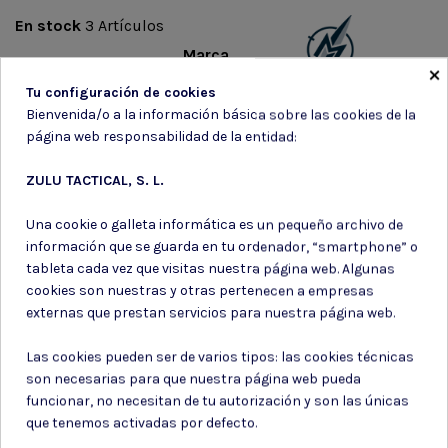
En stock
3 Artículos
Marca
×
Tu configuración de cookies
Bienvenida/o a la información básica sobre las cookies de la
página web responsabilidad de la entidad:
ZULU TACTICAL, S. L.
Suscríbete a nuestro boletín
Una cookie o galleta informática es un pequeño archivo de
información que se guarda en tu ordenador, “smartphone” o
tableta cada vez que visitas nuestra página web. Algunas
cookies son nuestras y otras pertenecen a empresas
externas que prestan servicios para nuestra página web.
Puede darse de baja en cualquier momento. Para ello, consulte nuestra
información de contacto en el aviso legal.
Las cookies pueden ser de varios tipos: las cookies técnicas
Consiento el uso de mis datos para los fines indicados en la
son necesarias para que nuestra página web pueda
Política de privacidad
funcionar, no necesitan de tu autorización y son las únicas
Consiento el uso de mis datos personales para recibir publicidad
que tenemos activadas por defecto.
de su entidad.