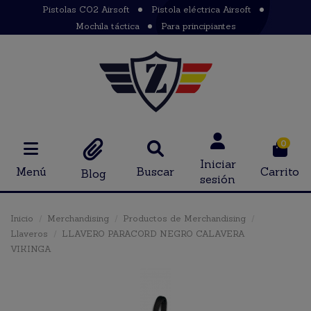
Pistolas CO2 Airsoft
Pistola eléctrica Airsoft
Mochila táctica
Para principiantes
0
Iniciar
Menú
Buscar
Carrito
Blog
sesión
Inicio
Merchandising
Productos de Merchandising
Llaveros
LLAVERO PARACORD NEGRO CALAVERA
VIKINGA