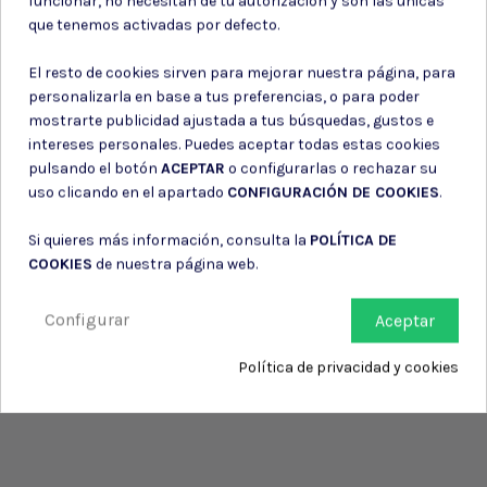
funcionar, no necesitan de tu autorización y son las únicas
Consiento el uso de mis datos para los fines indicados en la
que tenemos activadas por defecto.
Política de privacidad
Consiento el uso de mis datos personales para recibir publicidad
El resto de cookies sirven para mejorar nuestra página, para
de su entidad.
personalizarla en base a tus preferencias, o para poder
mostrarte publicidad ajustada a tus búsquedas, gustos e
intereses personales. Puedes aceptar todas estas cookies
pulsando el botón
ACEPTAR
o configurarlas o rechazar su
uso clicando en el apartado
CONFIGURACIÓN DE COOKIES
.
Si quieres más información, consulta la
POLÍTICA DE
COOKIES
de nuestra página web.
Configurar
Aceptar
Política de privacidad y cookies