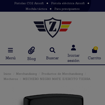
Pistolas CO2 Airsoft
Pistola eléctrica Airsoft
Mochila táctica
Para principiantes
0
Iniciar
Menú
Buscar
Carrito
Blog
sesión
Inicio
Merchandising
Productos de Merchandising
Mecheros
MECHERO NEGRO MATE. EJERCITO TIERRA.