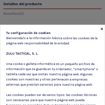
Detalles del producto
Reseñas
(0)
×
Tu configuración de cookies
Marca
Bienvenida/o a la información básica sobre las cookies de la
página web responsabilidad de la entidad:
ZULU TACTICAL, S. L.
Una cookie o galleta informática es un pequeño archivo de
información que se guarda en tu ordenador, “smartphone” o
Suscríbete a nuestro boletín
tableta cada vez que visitas nuestra página web. Algunas
cookies son nuestras y otras pertenecen a empresas
externas que prestan servicios para nuestra página web.
Las cookies pueden ser de varios tipos: las cookies técnicas
Puede darse de baja en cualquier momento. Para ello, consulte nuestra
son necesarias para que nuestra página web pueda
información de contacto en el aviso legal.